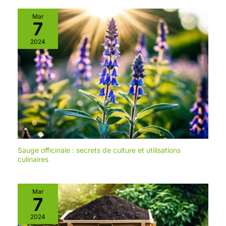
Mar
7
2024
Sauge officinale : secrets de culture et utilisations
culinaires
Mar
7
2024