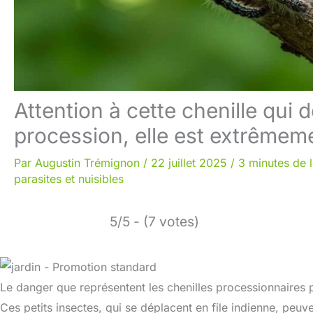
Attention à cette chenille qui
procession, elle est extrêmem
Par
Augustin Trémignon
/
22 juillet 2025
/
3 minutes de 
parasites et nuisibles
5/5 - (7 votes)
Le danger que représentent les chenilles processionnaires
Ces petits insectes, qui se déplacent en file indienne, peu