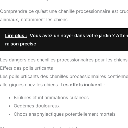
Comprendre ce qu’est une chenille processionnaire est cruci
animaux, notamment les chiens.
Lire plus :
Vous avez un noyer dans votre jardin ? Atten
raison précise
Les dangers des chenilles processionnaires pour les chiens
Effets des poils urticants
Les poils urticants des chenilles processionnaires contienn
allergiques chez les chiens.
Les effets incluent
:
Brûlures et inflammations cutanées
Oedèmes douloureux
Chocs anaphylactiques potentiellement mortels