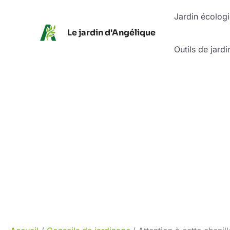
Aller
Jardin écolog
au
Le jardin d'Angélique
contenu
Outils de jardi