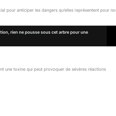
al pour anticiper les dangers qu’elles représentent pour no
tion, rien ne pousse sous cet arbre pour une
ent une toxine qui peut provoquer de sévères réactions