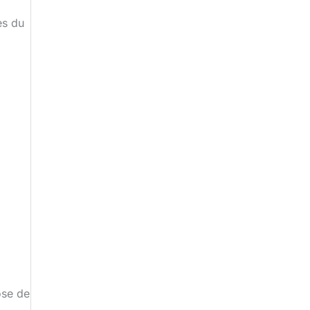
es du
ose de