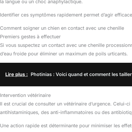
la langue ou un choc anaphylactique.
Identifier ces symptômes rapidement permet d’agir efficace
Comment soigner un chien en contact avec une chenille
Premiers gestes à effectuer
Si vous suspectez un contact avec une chenille processio
d’eau froide pour éliminer un maximum de poils urticants.
Lire plus :
Photinias : Voici quand et comment les taille
Intervention vétérinaire
Il est crucial de consulter un vétérinaire d’urgence. Celui-
antihistaminiques, des anti-inflammatoires ou des antibiotiq
Une action rapide est déterminante pour minimiser les effets