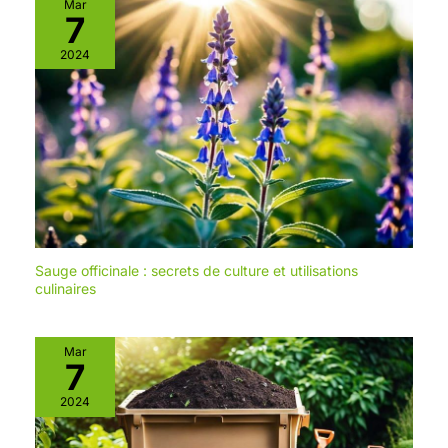
Mar
7
2024
Sauge officinale : secrets de culture et utilisations
culinaires
Mar
7
2024