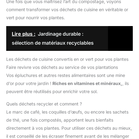
Une fois que vous maîtrisez l’art du compostage, voyons
comment transformer vos déchets de cuisine en véritable or
vert pour nourrir vos plantes.
Lire plus :
Jardinage durable :
sélection de matériaux recyclables
Les déchets de cuisine convertis en or vert pour vos plantes
Faire revivre vos déchets au service de vos plantations
Vos épluchures et autres restes alimentaires sont une mine
d’or pour votre jardin !
Riches en vitamines et minéraux,
, ils
peuvent être réutilisés pour enrichir votre sol.
Quels déchets recycler et comment ?
Le marc de café, les coquilles d’œufs, ou encore les sachets
de thé, une fois compostés, apportent leurs bienfaits
directement à vos plantes. Pour utiliser ces déchets au mieux,
il est conseillé de les écraser finement avant de les mélanger