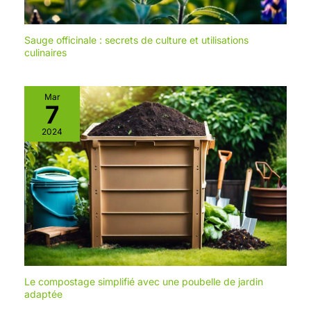
Sauge officinale : secrets de culture et utilisations
culinaires
Mar
7
2024
Le compostage simplifié avec une poubelle de jardin
adaptée