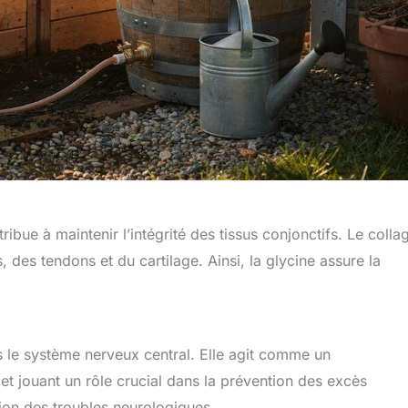
bue à maintenir l’intégrité des tissus conjonctifs. Le colla
os, des tendons et du cartilage. Ainsi, la glycine assure la
 le système nerveux central. Elle agit comme un
et jouant un rôle crucial dans la prévention des excès
tion des troubles neurologiques.