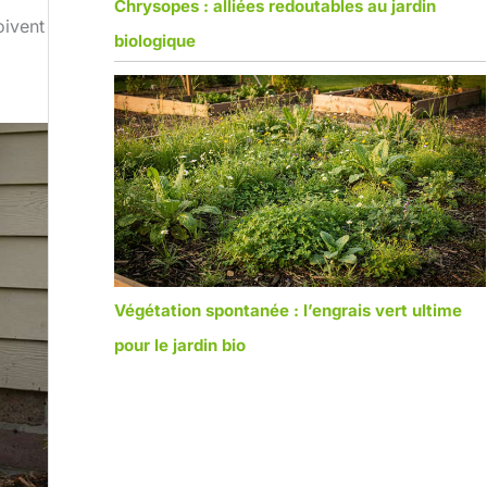
Chrysopes : alliées redoutables au jardin
oivent
biologique
Végétation spontanée : l’engrais vert ultime
pour le jardin bio