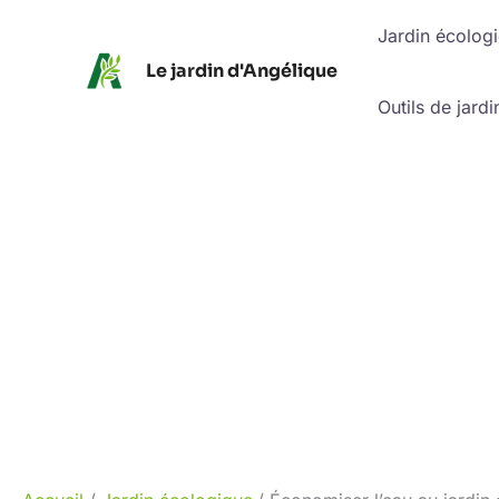
Aller
Jardin écolog
au
Le jardin d'Angélique
contenu
Outils de jardi