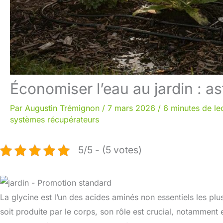
Économiser l’eau au jardin : a
Par
Augustin Trémignon
/
7 mars 2026
/
6 minutes de le
systèmes récupérateurs
5/5 - (5 votes)
La glycine est l’un des acides aminés non essentiels les plu
soit produite par le corps, son rôle est crucial, notamment 