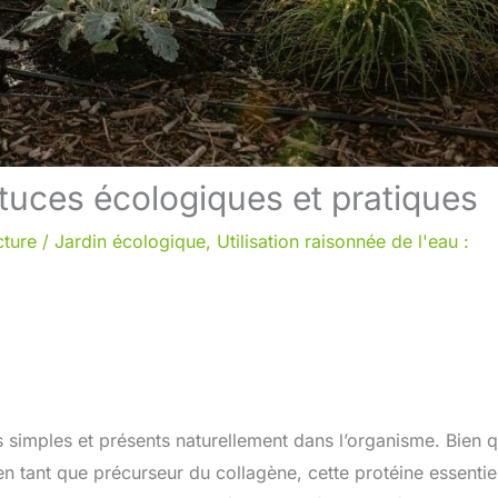
stuces écologiques et pratiques
cture
/
Jardin écologique
,
Utilisation raisonnée de l'eau :
s simples et présents naturellement dans l’organisme. Bien q
en tant que précurseur du collagène, cette protéine essentie