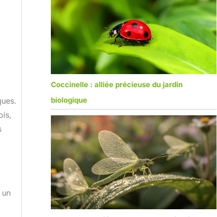
Coccinelle : alliée précieuse du jardin
biologique
ques.
ois,
s
 un