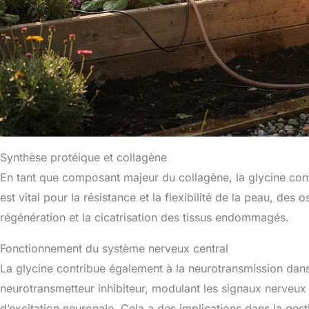
Synthèse protéique et collagène
En tant que composant majeur du collagène, la glycine contri
est vital pour la résistance et la flexibilité de la peau, des 
régénération et la cicatrisation des tissus endommagés.
Fonctionnement du système nerveux central
La glycine contribue également à la neurotransmission dans
neurotransmetteur inhibiteur, modulant les signaux nerveux 
d’excitation neuronale. Cela a des implications dans la ges