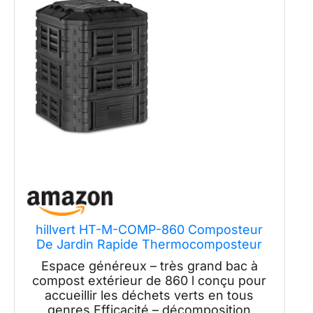
hillvert HT-M-COMP-860 Composteur
De Jardin Rapide Thermocomposteur
Bac Boite De Compostage ? Compost
Espace généreux – très grand bac à
Extérieur (860 l, Arrosage Goutte-?-
compost extérieur de 860 l conçu pour
Goutte, Ventilation)
accueillir les déchets verts en tous
genres Efficacité – décomposition