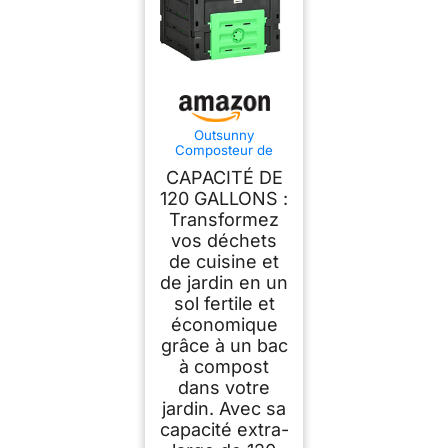
Outsunny
Composteur de
Jardin 450 L Bac
CAPACITÉ DE
Composteur 80
Aérations Noir
120 GALLONS :
Transformez
vos déchets
de cuisine et
de jardin en un
sol fertile et
économique
grâce à un bac
à compost
dans votre
jardin. Avec sa
capacité extra-