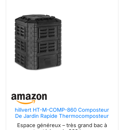
hillvert HT-M-COMP-860 Composteur
De Jardin Rapide Thermocomposteur
Bac Boite De Compostage ? Compost
Espace généreux – très grand bac à
Extérieur (860 l, Arrosage Goutte-?-