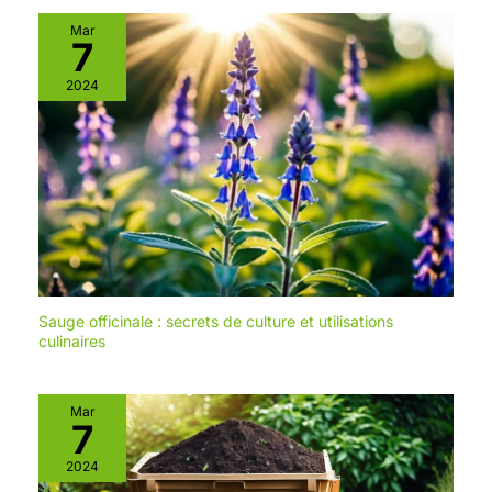
Mar
7
2024
Sauge officinale : secrets de culture et utilisations
culinaires
Mar
7
2024