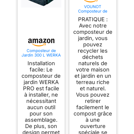
VOUNOT
Composteur de
Jardin 300L Qualité
PRATIQUE :
Supérieure Bac
Composteur pour
Avec notre
Jardin Déchets Bac
composteur de
à Composte en
jardin, vous
Polypropylène
Résistant aux Chocs
pouvez
et aux UV Noir Vert
recycler les
Composteur de
Lot de 1
Jardin 300 L WERKA
déchets
PRO
Installation
naturels de
facile: Le
votre maison
composteur de
et jardin en un
jardin WERKA
terreau riche
PRO est facile
et naturel.
à installer, ne
Vous pouvez
nécessitant
retirer
aucun outil
facilement le
pour son
compost grâce
assemblage.
à une
De plus, son
ouverture
design permet
spéciale se