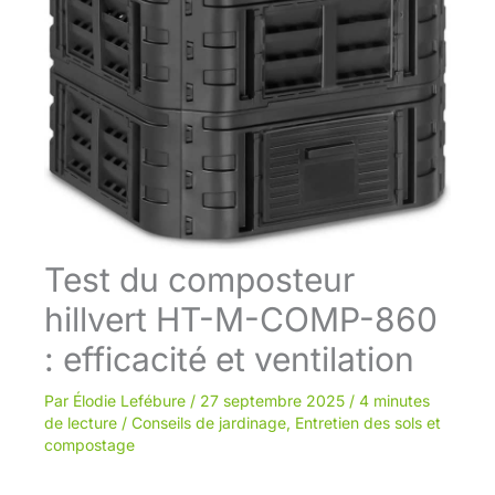
Test du composteur
hillvert HT-M-COMP-860
: efficacité et ventilation
Par
Élodie Lefébure
/
27 septembre 2025
/
4 minutes
de lecture
/
Conseils de jardinage
,
Entretien des sols et
compostage