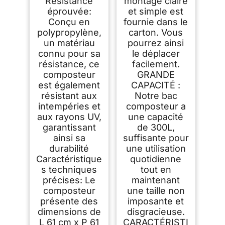
Résistance
montage claire
éprouvée:
et simple est
Conçu en
fournie dans le
polypropylène,
carton. Vous
un matériau
pourrez ainsi
connu pour sa
le déplacer
résistance, ce
facilement.
composteur
GRANDE
est également
CAPACITÉ :
résistant aux
Notre bac
intempéries et
composteur a
aux rayons UV,
une capacité
garantissant
de 300L,
ainsi sa
suffisante pour
durabilité
une utilisation
Caractéristique
quotidienne
s techniques
tout en
précises: Le
maintenant
composteur
une taille non
présente des
imposante et
dimensions de
disgracieuse.
L 61 cm x P 61
CARACTÉRISTI