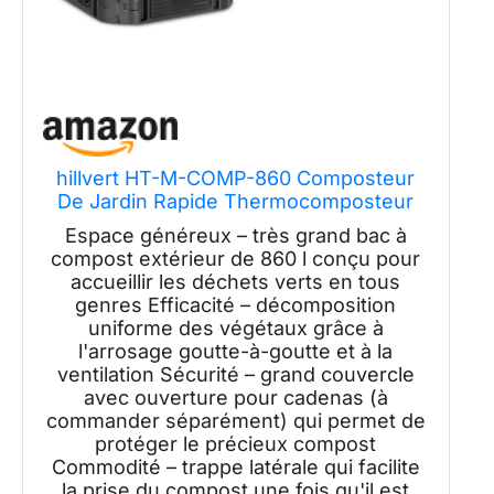
hillvert HT-M-COMP-860 Composteur
De Jardin Rapide Thermocomposteur
Bac Boite De Compostage ? Compost
Espace généreux – très grand bac à
Extérieur (860 l, Arrosage Goutte-?-
compost extérieur de 860 l conçu pour
Goutte, Ventilation)
accueillir les déchets verts en tous
genres Efficacité – décomposition
uniforme des végétaux grâce à
l'arrosage goutte-à-goutte et à la
ventilation Sécurité – grand couvercle
avec ouverture pour cadenas (à
commander séparément) qui permet de
protéger le précieux compost
Commodité – trappe latérale qui facilite
la prise du compost une fois qu'il est