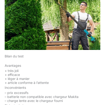
Bilan du test
Avantages
+
très joli
+
efficace
+
léger à manier
+
article conforme à l’attente
Inconvénients
–
prix excessifs
–
batterie non compatible avec chargeur Makita
–
charge lente avec le chargeur fourni