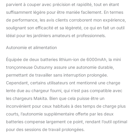
parvient à couper avec précision et rapidité, tout en étant
tronçonneuse offre une
performance de coupe
suffisamment légère pour être maniée facilement. En termes
constante et durable,
de performance, les avis clients corroborent mon expérience,
idéale pour scier le bois
soulignant son efficacité et sa légèreté, ce qui en fait un outil
et élaguer les branches
idéal pour les jardiniers amateurs et professionnels.
avec une fiabilité accrue
COUPE HAUTE VITESSE
Autonomie et alimentation
ET MULTI-ANGLES :
Avec une vitesse de
Équipée de deux batteries lithium-ion de 6000mAh, la mini
chaîne de 5,8 m/s, notre
tronçonneuse Outsunny assure une autonomie durable,
tronçonneuse électrique
permet de mener à bien
permettant de travailler sans interruption prolongée.
rapidement vos travaux
Cependant, certains utilisateurs ont mentionné une charge
de taille et de coupe. Que
lente due au chargeur fourni, qui n’est pas compatible avec
ce soit pour élaguer des
les chargeurs Makita. Bien que cela puisse être un
branches ou couper du
bois de chauffage,
inconvénient pour ceux habitués à des temps de charge plus
bénéficiez de coupes
courts, l’autonomie supplémentaire offerte par les deux
nettes, rapides et sans
batteries compense largement ce point, rendant l’outil optimal
effort MULTIPLES
pour des sessions de travail prolongées.
PROTECTIONS DE