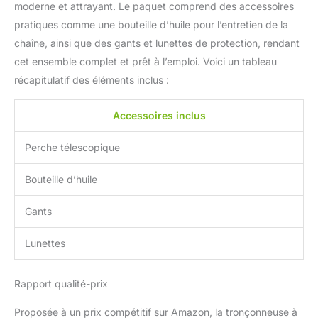
l'huile fournie, d'appuyer
moderne et attrayant. Le paquet comprend des accessoires
sur un bouton pour
pratiques comme une bouteille d’huile pour l’entretien de la
activer la lubrification qui
chaîne, ainsi que des gants et lunettes de protection, rendant
minimise la friction et
cet ensemble complet et prêt à l’emploi. Voici un tableau
simplifie vos coupes
récapitulatif des éléments inclus :
Accessoires inclus
Perche télescopique
Bouteille d’huile
Gants
Lunettes
Rapport qualité-prix
Proposée à un prix compétitif sur Amazon, la tronçonneuse à