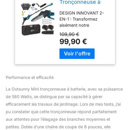
Tronçonneuse à
Batterie 8 Pouces
DESIGN INNOVANT 2-
6000mAh 580W
EN-1 : Transformez
Bleu
aisément notre
tronçonneuse sans fil en
109,90 €
mini tronçonneuse pour
99,90 €
des coupes précises ou
en échenilloir pour
atteindre les branches
élevées. Grâce à son mât
télescopique en
aluminium léger (124-
Performance et efficacité
250 cm), réalisez des
tailles à différentes
La Outsunny Mini tronçonneuse à batterie, avec sa puissance
hauteurs sans effort
de 580 Watts, se distingue par sa capacité à gérer
MOTEUR SANS BALAIS
efficacement les travaux de jardinage. Lors de mes tests, j’ai
AVANCÉ : Équipée d'un
moteur sans balais de
pu constater que cette tronçonneuse répond parfaitement
580W et de deux
aux attentes pour l’élagage des branches moyennes et
batteries rechargeables
petites. Dotée d’une chaîne de coupe de 8 pouces, elle
de 3 Ah, notre mini