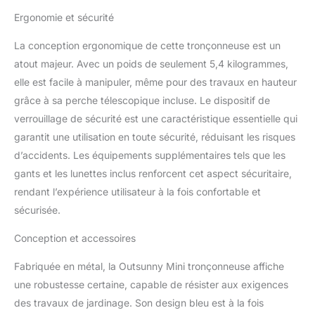
SÉCURITÉ : Notre mini
Ergonomie et sécurité
tronçonneuse est équipé
d'un système de sécurité
La conception ergonomique de cette tronçonneuse est un
à double verrouillage
atout majeur. Avec un poids de seulement 5,4 kilogrammes,
nécessitant l'activation
de deux boutons pour
elle est facile à manipuler, même pour des travaux en hauteur
démarrer, de protections
grâce à sa perche télescopique incluse. Le dispositif de
contre les courts-circuits
verrouillage de sécurité est une caractéristique essentielle qui
et plus encore. Des
garantit une utilisation en toute sécurité, réduisant les risques
lunettes et des gants de
sécurité sont aussi
d’accidents. Les équipements supplémentaires tels que les
fournis, renforçant votre
gants et les lunettes inclus renforcent cet aspect sécuritaire,
protection lors de
rendant l’expérience utilisateur à la fois confortable et
l'utilisation SYSTÈME DE
sécurisée.
LUBRIFICATION
EFFICACE : Gardez votre
Conception et accessoires
tronçonneuse à batterie
opérationnelle avec notre
Fabriquée en métal, la Outsunny Mini tronçonneuse affiche
système de semi-
une robustesse certaine, capable de résister aux exigences
automatique. Il suffit de
remplir le réservoir avec
des travaux de jardinage. Son design bleu est à la fois