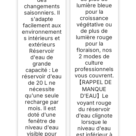
lumière bleue
changements
pour la
saisonniers. Il
croissance
s'adapte
végétative ou
facilement aux
de plus de
environnement
lumière rouge
s intérieurs et
pour la
extérieurs
floraison, nos
Réservoir
2 modes de
d'eau de
culture
grande
professionnels
capacité : Le
vous couvrent.
réservoir d'eau
【RAPPEL DE
de 20 L ne
nécessite
MANQUE
qu'une seule
D'EAU】Le
recharge par
voyant rouge
mois. Il est
du réservoir
doté d'une
d'eau clignote
fenêtre de
lorsque le
niveau d'eau
niveau d'eau
visible pour
est inférieur à