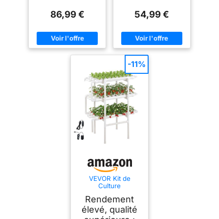
86,99 €
54,99 €
-11%
VEVOR Kit de
Culture
Hydroponique NFT
Rendement
Système
Hydroponique à 3
élevé, qualité
Niveaux avec 108