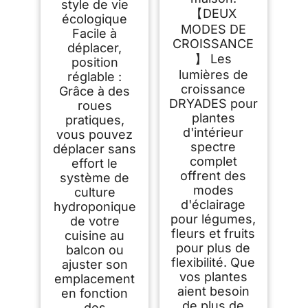
style de vie
【DEUX
écologique
MODES DE
Facile à
CROISSANCE
déplacer,
】 Les
position
lumières de
réglable :
croissance
Grâce à des
DRYADES pour
roues
plantes
pratiques,
d'intérieur
vous pouvez
spectre
déplacer sans
complet
effort le
offrent des
système de
modes
culture
d'éclairage
hydroponique
pour légumes,
de votre
fleurs et fruits
cuisine au
pour plus de
balcon ou
flexibilité. Que
ajuster son
vos plantes
emplacement
aient besoin
en fonction
de plus de
des