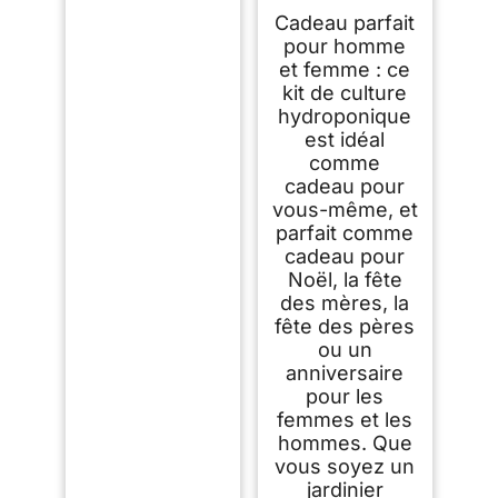
hydroponique
Cadeau parfait
DRYADES 8 bacs
avec lampe de
pour homme
croissance LED
et femme : ce
spectre complet
kit de culture
24W, jardin
d’intérieur avec
hydroponique
rappel de pénurie
est idéal
d’eau, outils de
jardinage pour la
comme
maison, la cuisine
cadeau pour
vous-même, et
parfait comme
cadeau pour
Noël, la fête
des mères, la
fête des pères
ou un
anniversaire
pour les
femmes et les
hommes. Que
vous soyez un
jardinier