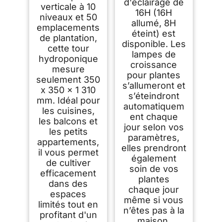
Plantes pour
d'éclairage de
verticale à 10
Herbes, Fruits,
16H (16H
Légumes d'Intérieur
niveaux et 50
allumé, 8H
emplacements
éteint) est
de plantation,
disponible. Les
cette tour
lampes de
hydroponique
croissance
mesure
pour plantes
seulement 350
s’allumeront et
x 350 x 1 310
s’éteindront
mm. Idéal pour
automatiquem
les cuisines,
ent chaque
les balcons et
jour selon vos
les petits
paramètres,
appartements,
elles prendront
il vous permet
également
de cultiver
soin de vos
efficacement
plantes
dans des
chaque jour
espaces
même si vous
limités tout en
n’êtes pas à la
profitant d'un
maison.