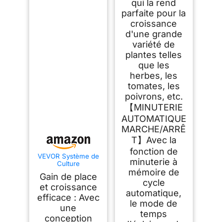
qui la rend
parfaite pour la
croissance
d'une grande
variété de
plantes telles
que les
herbes, les
tomates, les
poivrons, etc.
【MINUTERIE
AUTOMATIQUE
MARCHE/ARRÊ
T】Avec la
fonction de
VEVOR Système de
minuterie à
Culture
Hydroponique, 50
mémoire de
Gain de place
Fentes de Plantation,
cycle
Tour Hydroponique
et croissance
automatique,
sur roulettes à 10
efficace : Avec
Niveaux, avec
le mode de
une
Pompe à Eau, Kit
temps
Germination de
conception