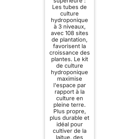
supérieure :
Emplacements pour
Les tubes de
Jardin Intérieur
Culture de Légumes
culture
Fruits Herbes,
hydroponique
Tubes en PVC-U
Anti-Lumière,
à 3 niveaux,
Irrigation
avec 108 sites
Programmée
de plantation,
favorisent la
croissance des
plantes. Le kit
de culture
hydroponique
maximise
l'espace par
rapport à la
culture en
pleine terre.
Plus propre,
plus durable et
idéal pour
cultiver de la
laitue, des