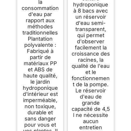
la
hydroponique
consommation
à 8 bacs avec
d'eau par
un réservoir
rapport aux
d'eau semi-
méthodes
transparent,
traditionnelles
qui permet
Plantation
d'observer
polyvalente :
facilement la
Fabriqué à
croissance des
partir de
racines, la
matériaux PP
qualité de l'eau
et ABS de
et le
haute qualité,
fonctionnemen
le jardin
t de la pompe.
hydroponique
Le réservoir
d'intérieur est
d'eau de
imperméable,
grande
non toxique,
capacité de 4,5
durable et
l ne nécessite
sans danger
aucun
pour vous et
entretien
vos plantes. Il