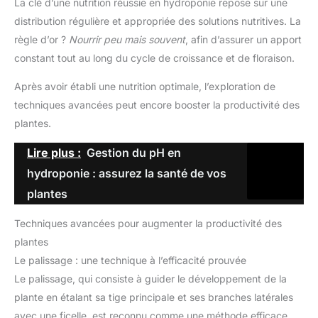
La clé d’une nutrition réussie en hydroponie repose sur une
distribution régulière et appropriée des solutions nutritives. La
règle d’or ?
Nourrir peu mais souvent
, afin d’assurer un apport
constant tout au long du cycle de croissance et de floraison.
Après avoir établi une nutrition optimale, l’exploration de
techniques avancées peut encore booster la productivité des
plantes.
Lire plus :
Gestion du pH en
hydroponie : assurez la santé de vos
plantes
Techniques avancées pour augmenter la productivité des
plantes
Le palissage : une technique à l’efficacité prouvée
Le palissage, qui consiste à guider le développement de la
plante en étalant sa tige principale et ses branches latérales
avec une ficelle, est reconnu comme une méthode efficace