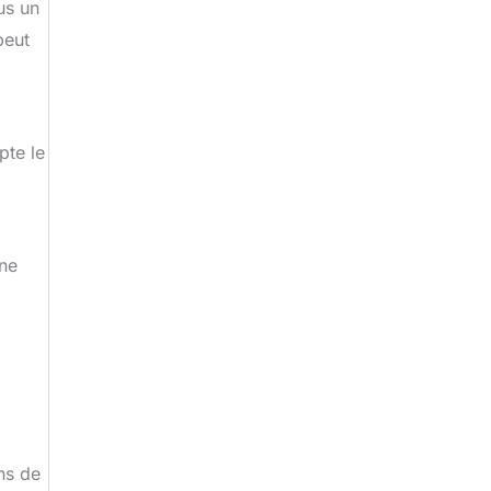
us un
peut
pte le
ne
ns de