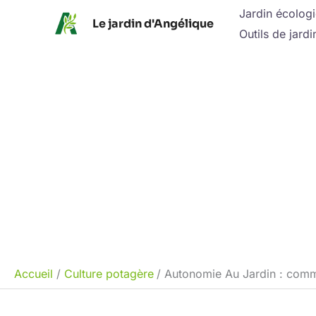
Aller
Jardin écolog
Le jardin d'Angélique
au
Outils de jardi
contenu
Accueil
Culture potagère
Autonomie Au Jardin : comme