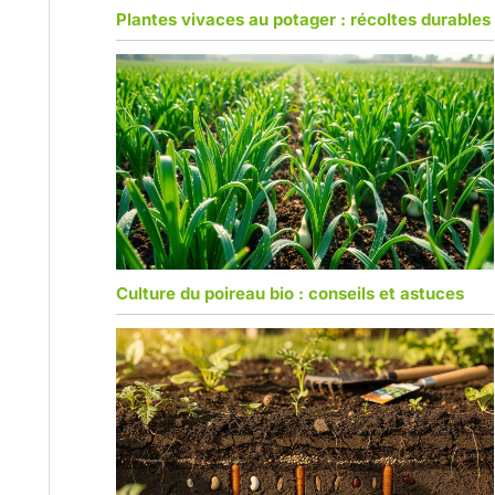
Plantes vivaces au potager : récoltes durables
Culture du poireau bio : conseils et astuces