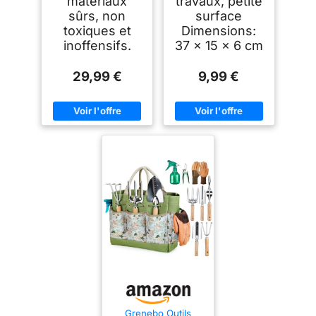
matériaux
travaux, petite
Transplantoir Râteau
sûrs, non
surface
à Fleurs Fourche –
Jardinage Maison
toxiques et
Dimensions:
inoffensifs.
37 x 15 x 6 cm
29,99 €
9,99 €
Grenebo Outils