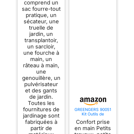
comprend un
sac fourre-tout
pratique, un
sécateur, une
truelle de
jardin, un
transplantoir,
un sarcloir,
une fourche à
main, un
râteau à main,
une
genouillère, un
pulvérisateur
et des gants
de jardin.
Toutes les
fournitures de
GREENGERS 90051
Kit Outils de
jardinage sont
Jardinage 4 Pièces
fabriquées à
Confort prise
– Ensemble Balcon
et Petites Surfaces –
partir de
en main Petits
Pelle à Terreau