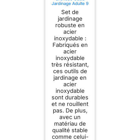
Jardinage Adulte 9
Pièces Sac
Set de
Jardinage Acier
Inoxydable
jardinage
robuste en
acier
inoxydable :
Fabriqués en
acier
inoxydable
très résistant,
ces outils de
jardinage en
acier
inoxydable
sont durables
et ne rouillent
pas. De plus,
avec un
matériau de
qualité stable
comme celui-