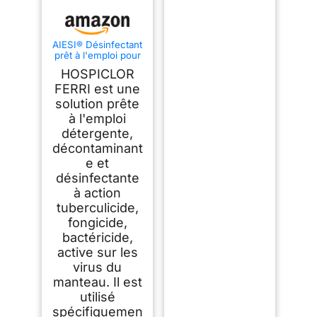
AIESI® Désinfectant
prêt à l'emploi pour
instruments et
HOSPICLOR
dispositifs médicaux
à base de chlorure
FERRI est une
de benzalkonium
solution prête
Flacon de 1 litre
à l'emploi
HOSPICLOR FERRI
détergente,
décontaminant
e et
désinfectante
à action
tuberculicide,
fongicide,
bactéricide,
active sur les
virus du
manteau. Il est
utilisé
spécifiquemen