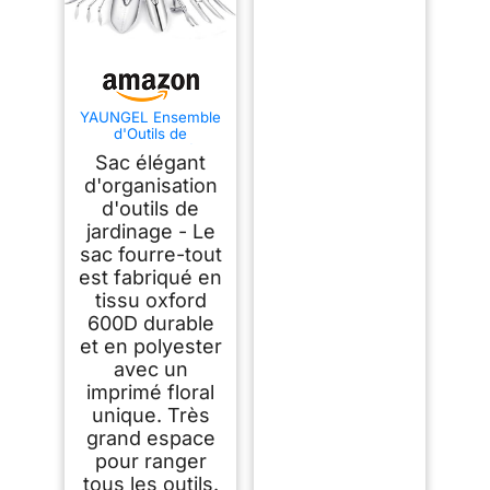
YAUNGEL Ensemble
d'Outils de
Jardinage, 10 Pièces
Sac élégant
en Acier Inoxydable
à Usage intensif
d'organisation
avec poignée en
d'outils de
Bois antidérapante -
jardinage - Le
Cadeaux pour Les
Femmes et Les
sac fourre-tout
Hommes, Vert
est fabriqué en
tissu oxford
600D durable
et en polyester
avec un
imprimé floral
unique. Très
grand espace
pour ranger
tous les outils.