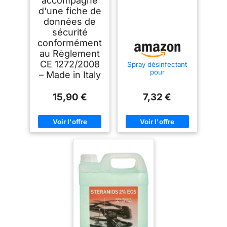
accompagné
d'une fiche de
données de
sécurité
conformément
au Règlement
CE 1272/2008
Spray désinfectant
pour
– Made in Italy
environnement,
outils de travail et
masques, 200 ml
15,90 €
7,32 €