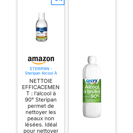
STERIPAN -
Steripan Alcool À
90° - Nettoie
NETTOIE
Efficacement –
Flacon Incassable -
EFFICACEMEN
100 ml
T : l’alcool à
90° Steripan
permet de
nettoyer les
peaux non
lésées. Idéal
pour nettoyer