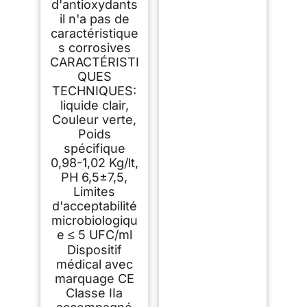
d'antioxydants
il n'a pas de
caractéristique
s corrosives
CARACTÉRISTI
QUES
TECHNIQUES:
liquide clair,
Couleur verte,
Poids
spécifique
0,98-1,02 Kg/lt,
PH 6,5±7,5,
Limites
d'acceptabilité
microbiologiqu
e ≤ 5 UFC/ml
Dispositif
médical avec
marquage CE
Classe IIa