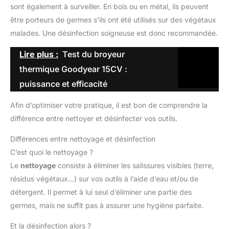
sont également à surveiller. En bois ou en métal, ils peuvent
être porteurs de germes s’ils ont été utilisés sur des végétaux
malades. Une désinfection soigneuse est donc recommandée.
Lire plus :
Test du broyeur
thermique Goodyear 15CV :
puissance et efficacité
Afin d’optimiser votre pratique, il est bon de comprendre la
différence entre nettoyer et désinfecter vos outils.
Différences entre nettoyage et désinfection
C’est quoi le nettoyage ?
Le
nettoyage
consiste à éliminer les salissures visibles (terre,
résidus végétaux…) sur vos outils à l’aide d’eau et/ou de
détergent. Il permet à lui seul d’éliminer une partie des
germes, mais ne suffit pas à assurer une hygiène parfaite.
Et la désinfection alors ?