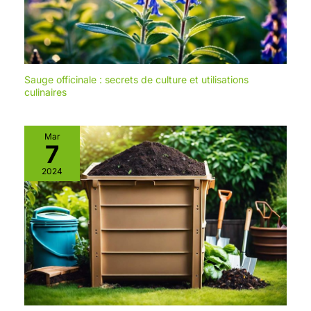
Sauge officinale : secrets de culture et utilisations
culinaires
Mar
7
2024