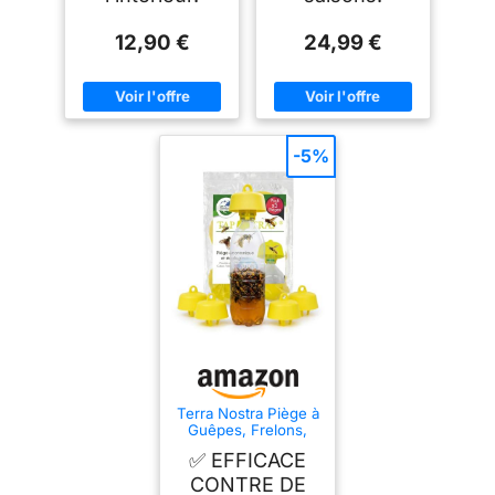
12,90 €
24,99 €
-5%
Terra Nostra Piège à
Guêpes, Frelons,
Mouches des Fruits,
✅ EFFICACE
Mouches de l’Olivier
– Lot de 5 Tap Trap
CONTRE DE