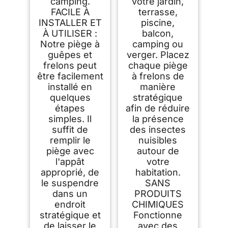
camping.
votre jardin,
FACILE À
terrasse,
INSTALLER ET
piscine,
À UTILISER :
balcon,
Notre piège à
camping ou
guêpes et
verger. Placez
frelons peut
chaque piège
être facilement
à frelons de
installé en
manière
quelques
stratégique
étapes
afin de réduire
simples. Il
la présence
suffit de
des insectes
remplir le
nuisibles
piège avec
autour de
l'appât
votre
approprié, de
habitation.
le suspendre
SANS
dans un
PRODUITS
endroit
CHIMIQUES
stratégique et
Fonctionne
de laisser le
avec des