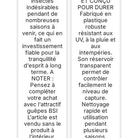
insectes
ET CONÇU
indésirables
POUR DURER
pendant de
Fabriqué en
nombreuses
plastique
saisons à
robuste
venir, ce qui en
résistant aux
fait un
UV, à la pluie et
investissement
aux
fiable pour la
intempéries.
tranquillité
Son réservoir
d'esprit à long
transparent
terme. A
permet de
NOTER :
contrôler
Pensez à
facilement le
compléter
niveau de
votre achat
capture.
avec l'attractif
Nettoyage
guêpes BSI
rapide et
L'article est
utilisation
vendu sans le
pendant
produit à
plusieurs
l'intérieur.
saisons.