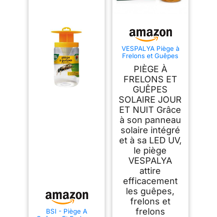
VESPALYA Piège à
Frelons et Guêpes
Solaire Lot de 4 –
PIÈGE À
Piège à Frelons
Asiatiques
FRELONS ET
Réutilisable avec
GUÊPES
LED UV – sans
SOLAIRE JOUR
Produits Chimiques
– Piège Extérieur
ET NUIT Grâce
pour Jardin,
à son panneau
Terrasse, Piscine et
Balcon
solaire intégré
et à sa LED UV,
le piège
VESPALYA
attire
efficacement
les guêpes,
frelons et
frelons
BSI - Piège A