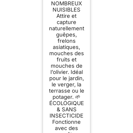
Économiques avec
NOMBREUX
Recettes d’Appâts
NUISIBLES
Incluses
Attire et
capture
naturellement
guêpes,
frelons
asiatiques,
mouches des
fruits et
mouches de
l’olivier. Idéal
pour le jardin,
le verger, la
terrasse ou le
potager. 🌱
ÉCOLOGIQUE
& SANS
INSECTICIDE
Fonctionne
avec des