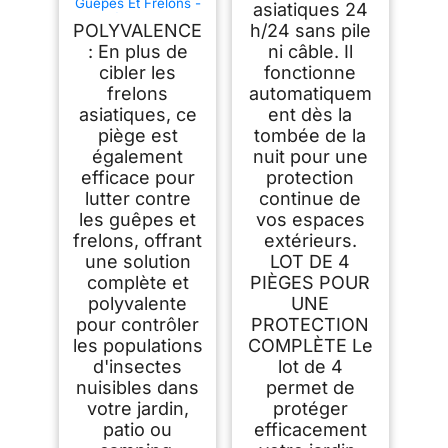
Guêpes Et Frelons -
asiatiques 24
Adapté Aux Frelons
POLYVALENCE
h/24 sans pile
Asiatiques - Naturel
- Réutilisable,
: En plus de
ni câble. Il
Translucide / Jaune
cibler les
fonctionne
frelons
automatiquem
asiatiques, ce
ent dès la
piège est
tombée de la
également
nuit pour une
efficace pour
protection
lutter contre
continue de
les guêpes et
vos espaces
frelons, offrant
extérieurs.
une solution
LOT DE 4
complète et
PIÈGES POUR
polyvalente
UNE
pour contrôler
PROTECTION
les populations
COMPLÈTE Le
d'insectes
lot de 4
nuisibles dans
permet de
votre jardin,
protéger
patio ou
efficacement