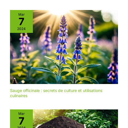
Mar
7
2024
Sauge officinale : secrets de culture et utilisations
culinaires
Mar
7
2024