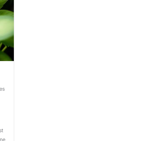
des
st
une