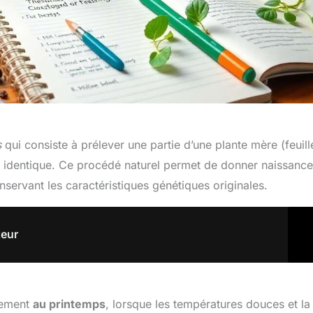
s
qui consiste à prélever une partie d’une plante mère (feuill
nte identique. Ce procédé naturel permet de donner naissance
nservant les caractéristiques génétiques originales.
teur
lement
au printemps
, lorsque les températures douces et la