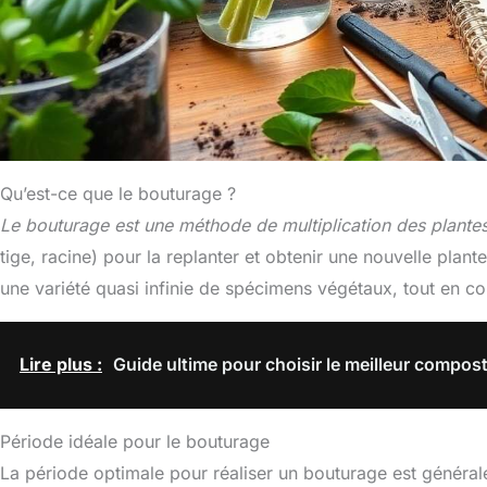
Qu’est-ce que le bouturage ?
Le bouturage est une méthode de multiplication des plante
tige, racine) pour la replanter et obtenir une nouvelle pla
une variété quasi infinie de spécimens végétaux, tout en co
Lire plus :
Guide ultime pour choisir le meilleur compos
Période idéale pour le bouturage
La période optimale pour réaliser un bouturage est généra