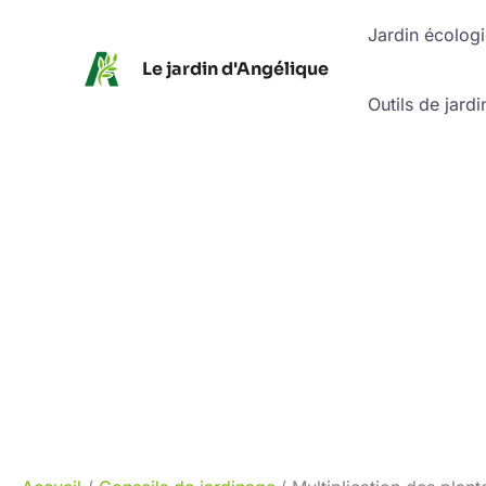
Aller
Jardin écolog
au
Le jardin d'Angélique
contenu
Outils de jardi