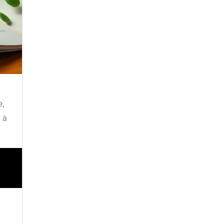
e,
 à