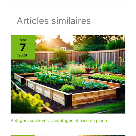
Quotidien : Ce produit est
résistant aux chutes, ce qui le
Articles similaires
rend encore plus pratique au
quotidien. Comparé aux bols
en verre ou en céramique, le
plastique pp offre une
Mar
7
résistance supérieure aux
chocs, réduisant ainsi le
2024
risque de casse ou de
déformation, même en cas de
chute accidentelle, ce qui le
rend particulièrement adapté
aux foyers avec enfants. Sa
durabilité garantit une longue
durée de vie. Expérience
Utilisateur : Les bords du bol
sont soigneusement
arrondis, ce qui rehausse son
attrait visuel et offre une prise
Potagers surélevés : avantages et mise en place
en main confortable, évitant
les rayures sur les paumes