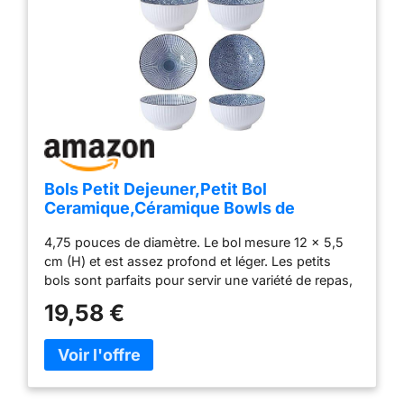
Bols Petit Dejeuner,Petit Bol
Ceramique,Céramique Bowls de
Céréale,Lot de 4 Bol à soupe,Ensemble
4,75 pouces de diamètre. Le bol mesure 12 x 5,5
de Bols céréales,pour
cm (H) et est assez profond et léger. Les petits
Céréales,Soupe,Salade,Snack -12cm de
bols sont parfaits pour servir une variété de repas,
Diamètre
céréales, soupe, crème glacée, salade, desserts
19,58 €
individuels ainsi que pour la préparation des repas.
Ces petits bols de service sont fabriqués en
céramique durable et glaçure colorée de qualité
alimentaire, ils sont sans plomb et sans cadmium
et sans danger. Ne vous inquiétez pas que des