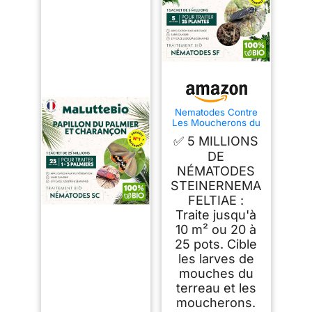
Nematodes Contre
Les Moucherons du
Terreau 5 millions -
✅ 5 MILLIONS
Traitement bio
Nématodes Longue
DE
Durée - Anti
NÉMATODES
mouches des
STEINERNEMA
terreaux - Pour
traiter 25 pots -
FELTIAE :
Maluttebio
Traite jusqu'à
10 m² ou 20 à
25 pots. Cible
les larves de
mouches du
terreau et les
moucherons.