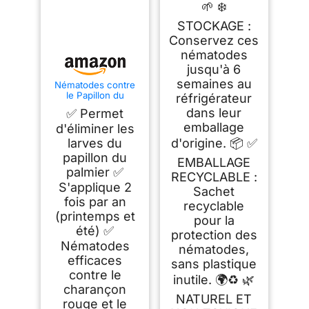
🌱 ❄️
STOCKAGE :
Conservez ces
nématodes
jusqu'à 6
semaines au
Nématodes contre
le Papillon du
réfrigérateur
palmier et le
dans leur
✅ Permet
Charançon Rouge -
emballage
Nematodes Palmier
d'éliminer les
- Pour traiter 1 à 3
larves du
d'origine. 📦 ✅
palmiers
papillon du
EMBALLAGE
palmier ✅
RECYCLABLE :
S'applique 2
Sachet
fois par an
recyclable
(printemps et
pour la
été) ✅
protection des
Nématodes
nématodes,
efficaces
sans plastique
contre le
inutile. 🌍♻️ 🌿
charançon
NATUREL ET
rouge et le