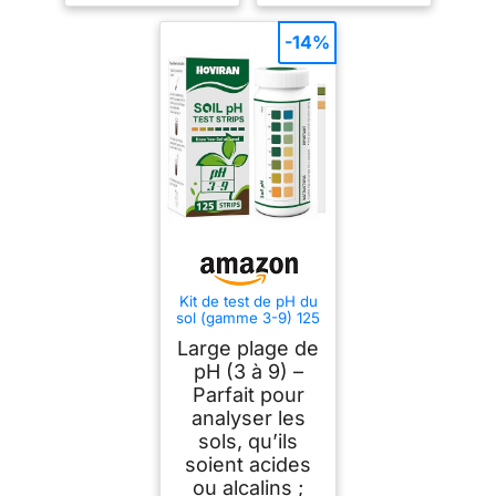
-14%
Kit de test de pH du
sol (gamme 3-9) 125
bandes testeur de
Large plage de
pH du sol
pH (3 à 9) –
Parfait pour
analyser les
sols, qu’ils
soient acides
ou alcalins ;