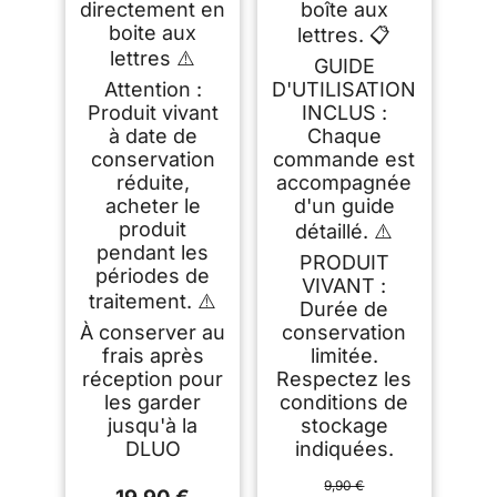
directement en
boîte aux
boite aux
lettres. 📋
lettres ⚠️
GUIDE
Attention :
D'UTILISATION
Produit vivant
INCLUS :
à date de
Chaque
conservation
commande est
réduite,
accompagnée
acheter le
d'un guide
produit
détaillé. ⚠️
pendant les
PRODUIT
périodes de
VIVANT :
traitement. ⚠️
Durée de
À conserver au
conservation
frais après
limitée.
réception pour
Respectez les
les garder
conditions de
jusqu'à la
stockage
DLUO
indiquées.
9,90 €