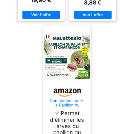
19,90 €
8,88 €
Nématodes contre
le Papillon du
palmier et le
✅ Permet
Charançon Rouge -
Nematodes palmier
d'éliminer les
- Pour traiter 1
larves du
palmier - 10M
papillon du