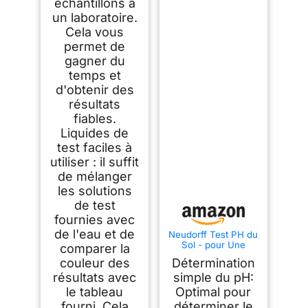
échantillons à
un laboratoire.
Cela vous
permet de
gagner du
temps et
d'obtenir des
résultats
fiables.
Liquides de
test faciles à
utiliser : il suffit
de mélanger
les solutions
de test
fournies avec
de l'eau et de
Neudorff Test PH du
Sol - pour Une
comparer la
Détermination
couleur des
Détermination
Simple et Rapide du
PH des Sols et des
résultats avec
simple du pH:
Besoins en Calcaire,
le tableau
Optimal pour
1 Kit
fourni. Cela
déterminer le