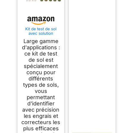
Kit de test de sol
avec solution
d'analyse du pH
Large gamme
NPK 10 ml de réactif
liquide de qualité
d'applications :
laboratoire pour
ce kit de test
l'agriculture, les
de sol est
plantes de jardin, les
fleurs, la pelouse, la
spécialement
croissance des
conçu pour
légumes
différents
types de sols,
vous
permettant
d'identifier
avec précision
les engrais et
correcteurs les
plus efficaces