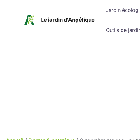
Aller
Jardin écolog
au
Le jardin d'Angélique
contenu
Outils de jardi