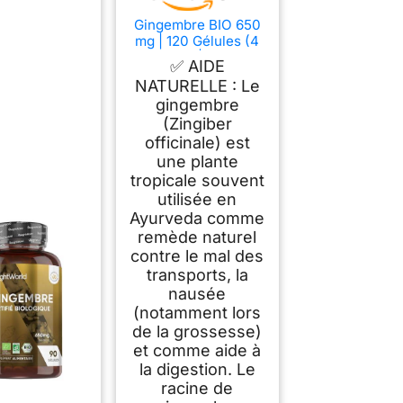
Gingembre BIO 650
mg | 120 Gélules (4
mois) | 1,5%
✅ AIDE
Gingerol | Digestion
NATURELLE : Le
+ Vomissement |
gingembre
Testé en Laboratoire
| Vegan & Sans
(Zingiber
Additifs | Vegavero®
officinale) est
une plante
tropicale souvent
utilisée en
Ayurveda comme
remède naturel
contre le mal des
transports, la
nausée
(notamment lors
de la grossesse)
et comme aide à
la digestion. Le
racine de