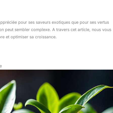
 appréciée pour ses saveurs exotiques que pour ses vertus
son peut sembler complexe. A travers cet article, nous vous
re et optimiser sa croissance.
e