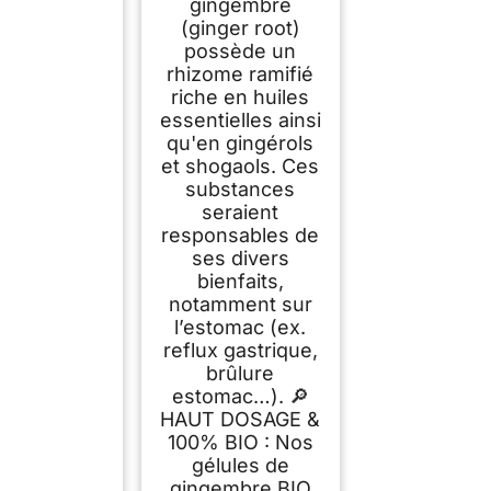
gingembre
(ginger root)
possède un
rhizome ramifié
riche en huiles
essentielles ainsi
qu'en gingérols
et shogaols. Ces
substances
seraient
responsables de
ses divers
bienfaits,
notamment sur
l’estomac (ex.
reflux gastrique,
brûlure
estomac…). 🔎
HAUT DOSAGE &
100% BIO : Nos
gélules de
gingembre BIO