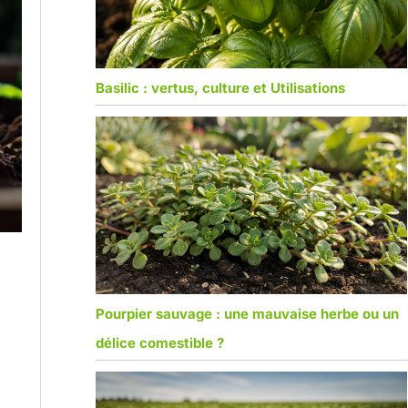
Basilic : vertus, culture et Utilisations
Pourpier sauvage : une mauvaise herbe ou un
délice comestible ?