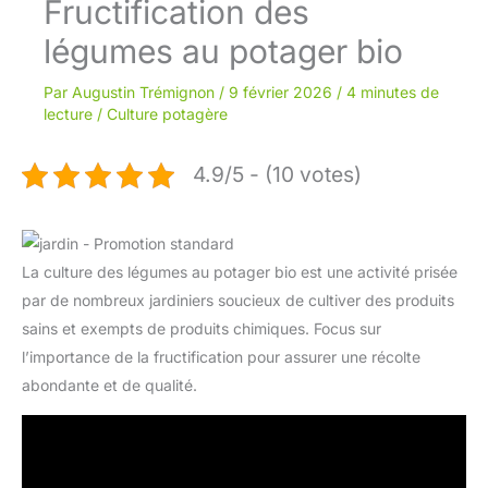
Fructification des
légumes au potager bio
Par
Augustin Trémignon
/
9 février 2026
/
4 minutes de
lecture
/
Culture potagère
4.9/5 - (10 votes)
La culture des légumes au potager bio est une activité prisée
par de nombreux jardiniers soucieux de cultiver des produits
sains et exempts de produits chimiques. Focus sur
l’importance de la fructification pour assurer une récolte
abondante et de qualité.