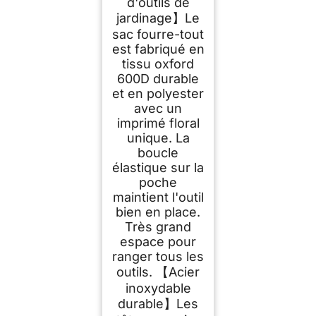
antidérapants-
d'outils de
Cadeaux pour Les
jardinage】Le
Femmes et Les
Hommes
sac fourre-tout
est fabriqué en
tissu oxford
600D durable
et en polyester
avec un
imprimé floral
unique. La
boucle
élastique sur la
poche
maintient l'outil
bien en place.
Très grand
espace pour
ranger tous les
outils. 【Acier
inoxydable
durable】Les