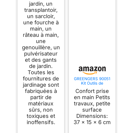
jardin, un
transplantoir,
un sarcloir,
une fourche à
main, un
râteau à main,
une
genouillère, un
pulvérisateur
et des gants
de jardin.
Toutes les
fournitures de
GREENGERS 90051
Kit Outils de
jardinage sont
Jardinage 4 Pièces
fabriquées à
Confort prise
– Ensemble Balcon
et Petites Surfaces –
partir de
en main Petits
Pelle à Terreau
matériaux
travaux, petite
Transplantoir Râteau
sûrs, non
surface
à Fleurs Fourche –
Jardinage Maison
toxiques et
Dimensions:
inoffensifs.
37 x 15 x 6 cm