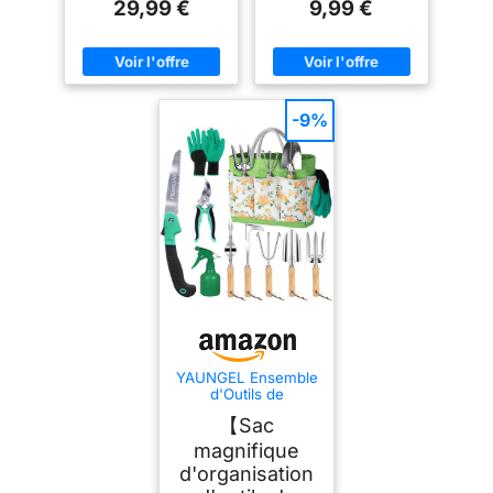
29,99 €
9,99 €
-9%
YAUNGEL Ensemble
d'Outils de
Jardinage, 10 Pièces
【Sac
Outils de Jardinage
Robustes en Acier
magnifique
Inoxydable avec
d'organisation
Manches en Bois