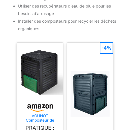
Utiliser des récupérateurs d’eau de pluie pour les
besoins d’arrosage
Installer des composteurs pour recycler les déchets
organiques
-4%
VOUNOT
Composteur de
Jardin 300L Qualité
PRATIQUE :
Supérieure Bac