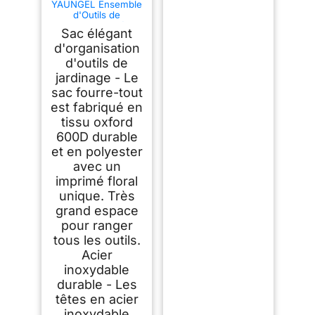
YAUNGEL Ensemble
d'Outils de
Jardinage, 10 Pièces
Sac élégant
en Acier Inoxydable
à Usage intensif
d'organisation
avec poignée en
d'outils de
Bois antidérapante -
jardinage - Le
Cadeaux pour Les
Femmes et Les
sac fourre-tout
Hommes, Vert
est fabriqué en
tissu oxford
600D durable
et en polyester
avec un
imprimé floral
unique. Très
grand espace
pour ranger
tous les outils.
Acier
inoxydable
durable - Les
têtes en acier
inoxydable