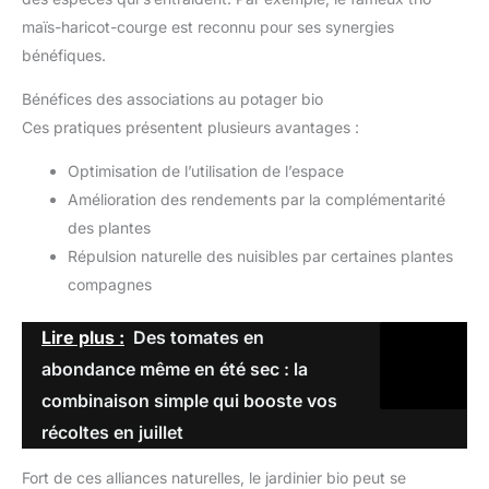
maïs-haricot-courge est reconnu pour ses synergies
bénéfiques.
Bénéfices des associations au potager bio
Ces pratiques présentent plusieurs avantages :
Optimisation de l’utilisation de l’espace
Amélioration des rendements par la complémentarité
des plantes
Répulsion naturelle des nuisibles par certaines plantes
compagnes
Lire plus :
Des tomates en
abondance même en été sec : la
combinaison simple qui booste vos
récoltes en juillet
Fort de ces alliances naturelles, le jardinier bio peut se