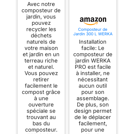
Composteur pour
Avec notre
Jardin Déchets Bac
composteur de
à Composte en
jardin, vous
Polypropylène
Résistant aux Chocs
pouvez
et aux UV Noir Vert
recycler les
Composteur de
Lot de 1
Jardin 300 L WERKA
déchets
PRO
naturels de
Installation
votre maison
facile: Le
et jardin en un
composteur de
terreau riche
jardin WERKA
et naturel.
PRO est facile
Vous pouvez
à installer, ne
retirer
nécessitant
facilement le
aucun outil
compost grâce
pour son
à une
assemblage.
ouverture
De plus, son
spéciale se
design permet
trouvant au
de le déplacer
bas du
facilement,
composteur.
pour une