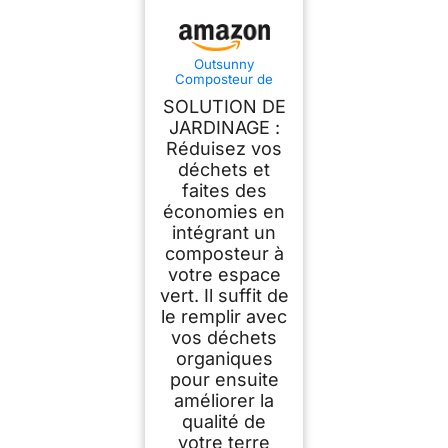
Outsunny
Composteur de
Jardin 300L Bac
SOLUTION DE
Composteur Jardin
48 Aérations Noir
JARDINAGE :
Réduisez vos
déchets et
faites des
économies en
intégrant un
composteur à
votre espace
vert. Il suffit de
le remplir avec
vos déchets
organiques
pour ensuite
améliorer la
qualité de
votre terre