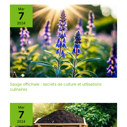
Mar
7
2024
Sauge officinale : secrets de culture et utilisations
culinaires
Mar
7
2024