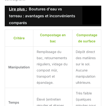
Lire plus :
Boutures d'eau vs
terreau : avantages et inconvénients
comparés
Compostage en
Compostage
Critère
bac
de surface
Remplissage du
Dépôt direct
bac, retournements
des matières
réguliers, vidage du
sur le sol.
Manipulation
compost mûr,
Aucune
transport et
manipulation
épandage.
ultérieure.
Très faible
Élevé (entretien
(quelques
Temps
régulier et étapes
minutes pour