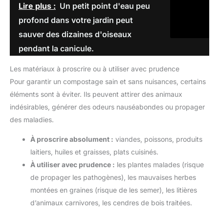
Lire plus :
Un petit point d'eau peu
profond dans votre jardin peut
sauver des dizaines d'oiseaux
pendant la canicule.
Les matériaux à proscrire ou à utiliser avec prudence
Pour garantir un compostage sain et sans nuisances, certains
éléments sont à éviter. Ils peuvent attirer des animaux
indésirables, générer des odeurs nauséabondes ou propager
des maladies.
À proscrire absolument :
viandes, poissons, produits
laitiers, huiles et graisses, plats cuisinés.
À utiliser avec prudence :
les plantes malades (risque
de propager les pathogènes), les mauvaises herbes
montées en graines (risque de les semer), les litières
d’animaux carnivores, les cendres de bois traitées.