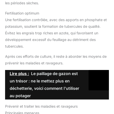
les périodes sèches.
Fertilisation optimum
Une fertilisation contrôlée, avec des apports en phosphate et
potassium, soutient la formation de tubercules de qualité.
Évitez les engrais trop riches en azote, qui favorisent un
développement excessif du feuillage au détriment des
tubercules.
Après ces efforts de culture, il reste à aborder les moyens de
prévenir les maladies et ravageurs.
Lire plus :
Le paillage de gazon est
un trésor : ne le mettez plus en
déchetterie, voici comment l'utiliser
au potager
Prévenir et traiter les maladies et ravageurs
Principales menaces