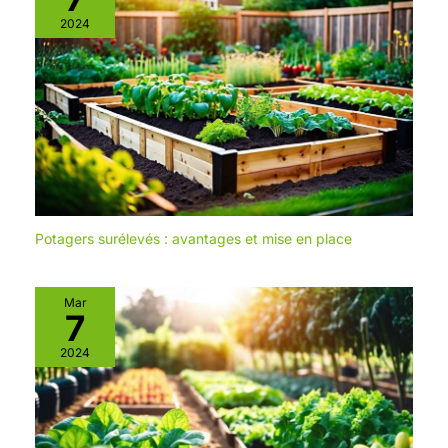
2024
Potagers surélevés : avantages et mise en place
Mar
7
2024