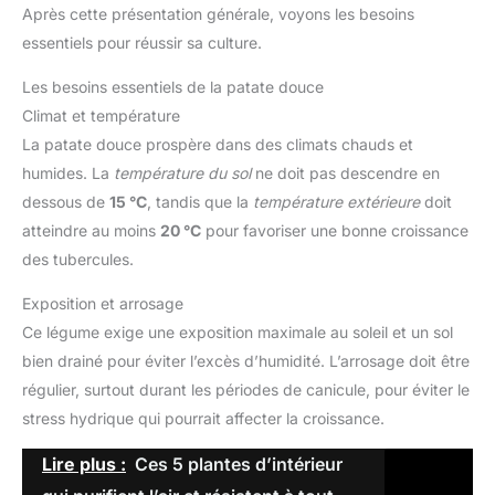
Après cette présentation générale, voyons les besoins
essentiels pour réussir sa culture.
Les besoins essentiels de la patate douce
Climat et température
La patate douce prospère dans des climats chauds et
humides. La
température du sol
ne doit pas descendre en
dessous de
15 °C
, tandis que la
température extérieure
doit
atteindre au moins
20 °C
pour favoriser une bonne croissance
des tubercules.
Exposition et arrosage
Ce légume exige une exposition maximale au soleil et un sol
bien drainé pour éviter l’excès d’humidité. L’arrosage doit être
régulier, surtout durant les périodes de canicule, pour éviter le
stress hydrique qui pourrait affecter la croissance.
Lire plus :
Ces 5 plantes d’intérieur