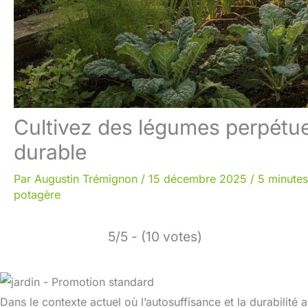
Cultivez des légumes perpétuel
durable
Par
Augustin Trémignon
/
15 décembre 2025
/
5 minutes
potagère
5/5 - (10 votes)
Dans le contexte actuel où l’autosuffisance et la durabilit