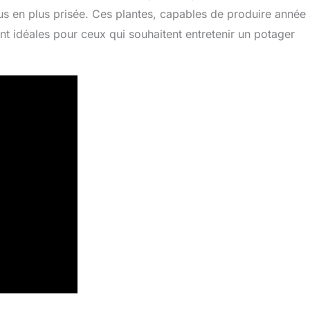
lus en plus prisée. Ces plantes, capables de produire année
nt idéales pour ceux qui souhaitent entretenir un potager