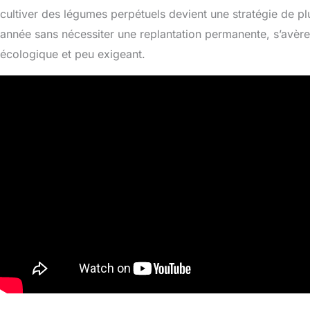
cultiver des légumes perpétuels devient une stratégie de p
année sans nécessiter une replantation permanente, s’avère
écologique et peu exigeant.