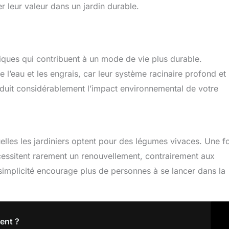
 leur valeur dans un jardin durable.
iques qui contribuent à un mode de vie plus durable.
 l’eau et les engrais, car leur système racinaire profond et
éduit considérablement l’impact environnemental de votre
uelles les jardiniers optent pour des légumes vivaces. Une f
cessitent rarement un renouvellement, contrairement aux
 simplicité encourage plus de personnes à se lancer dans la
ent ?