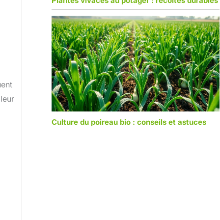
Plantes vivaces au potager : récoltes durables
uent
leur
Culture du poireau bio : conseils et astuces