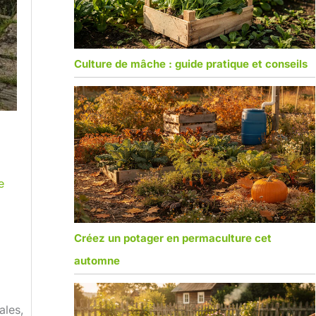
Culture de mâche : guide pratique et conseils
e
Créez un potager en permaculture cet
automne
ales,