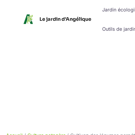
Aller
Jardin écolog
au
Le jardin d'Angélique
contenu
Outils de jardi