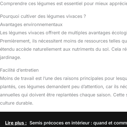
Comprendre ces légumes est essentiel pour mieux apprécier
Pourquoi cultiver des légumes vivaces ?
Avantages environnementaux
Les légumes vivaces offrent de multiples avantages écolog
Premièrement, ils nécessitent moins de ressources telles que
étendu accède naturellement aux nutriments du sol. Cela r
jardinage.
Facilité d’entretien
Moins de travail est l’une des raisons principales pour lesq
plantés, ces légumes demandent peu d’attention, car ils né
annuelles qui doivent être replantées chaque saison. Cette
culture durable.
Lire plus :
Semis précoces en intérieur : quand et comm