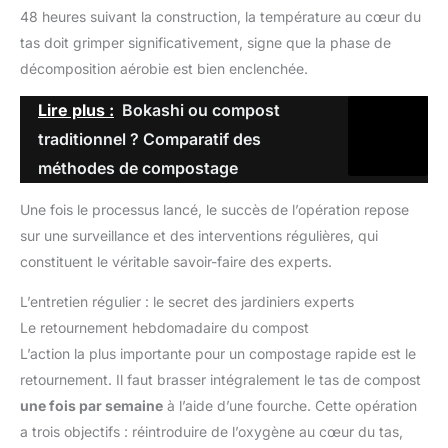
48 heures suivant la construction, la température au cœur du
tas doit grimper significativement, signe que la phase de
décomposition aérobie est bien enclenchée.
Lire plus :
Bokashi ou compost
traditionnel ? Comparatif des
méthodes de compostage
Une fois le processus lancé, le succès de l’opération repose
sur une surveillance et des interventions régulières, qui
constituent le véritable savoir-faire des experts.
L’entretien régulier : le secret des jardiniers experts
Le retournement hebdomadaire du compost
L’action la plus importante pour un compostage rapide est le
retournement. Il faut brasser intégralement le tas de compost
une fois par semaine
à l’aide d’une fourche. Cette opération
a trois objectifs : réintroduire de l’oxygène au cœur du tas,