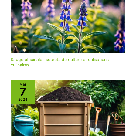
Sauge officinale : secrets de culture et utilisations
culinaires
Mar
7
2024