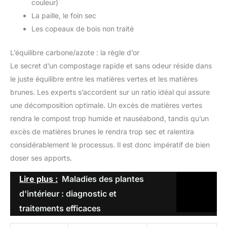
couleur)
La paille, le foin sec
Les copeaux de bois non traité
L’équilibre carbone/azote : la règle d’or
Le secret d’un compostage rapide et sans odeur réside dans
le juste équilibre entre les matières vertes et les matières
brunes. Les experts s’accordent sur un ratio idéal qui assure
une décomposition optimale. Un excès de matières vertes
rendra le compost trop humide et nauséabond, tandis qu’un
excès de matières brunes le rendra trop sec et ralentira
considérablement le processus. Il est donc impératif de bien
doser ses apports.
Lire plus :
Maladies des plantes
d'intérieur : diagnostic et
traitements efficaces