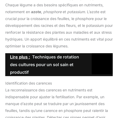
Chaque légume a des besoins spécifiques en nutriments,
notamment en
azote
,
phosphore
et
potassium
. L’azote est
crucial pour la croissance des feuilles, le phosphore pour le
développement des racines et des fleurs, et le potassium pour
renforcer la résistance des plantes aux maladies et aux stress
hydriques. Un apport équilibré en ces nutriments est vital pour
optimiser la croissance des légumes.
Lire plus :
Techniques de rotation
des cultures pour un sol sain et
productif
Identification des carences
La reconnaissance des carences en nutriments est
indispensable pour ajuster la fertilisation. Par exemple, un
manque d’azote peut se traduire par un jaunissement des
feuilles, tandis qu’une carence en phosphore peut ralentir la
croissance des plantes. Détecter ces signes permet d’agir