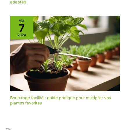
adaptée
Mar
7
2024
Bouturage facilité : guide pratique pour multiplier vos
plantes favorites