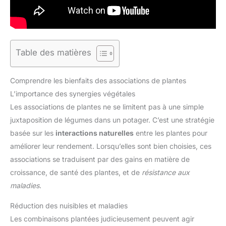
Table des matières
Comprendre les bienfaits des associations de plantes
L’importance des synergies végétales
Les associations de plantes ne se limitent pas à une simple
juxtaposition de légumes dans un potager. C’est une stratégie
basée sur les
interactions naturelles
entre les plantes pour
améliorer leur rendement. Lorsqu’elles sont bien choisies, ces
associations se traduisent par des gains en matière de
croissance, de santé des plantes, et de
résistance aux
maladies
.
Réduction des nuisibles et maladies
Les combinaisons plantées judicieusement peuvent agir