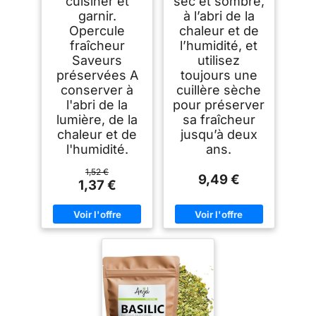
cuisiner et
sec et sombre,
garnir.
à l’abri de la
Opercule
chaleur et de
fraîcheur
l’humidité, et
Saveurs
utilisez
préservées A
toujours une
conserver à
cuillère sèche
l'abri de la
pour préserver
lumière, de la
sa fraîcheur
chaleur et de
jusqu’à deux
l'humidité.
ans.
1,52 €
9,49 €
1,37 €