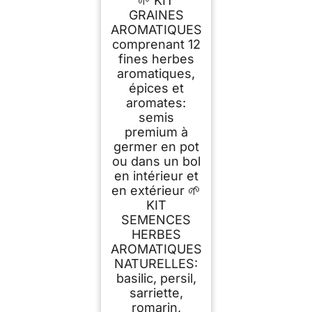
🌱 KIT
Pousser OwnGrown,
12 épices et
GRAINES
aromates à Planter
AROMATIQUES
en Un kit Pratique,
comprenant 12
Naturelles pour
Culture intérieure et
fines herbes
extérieure
aromatiques,
épices et
aromates:
semis
premium à
germer en pot
ou dans un bol
en intérieur et
en extérieur 🌱
KIT
SEMENCES
HERBES
AROMATIQUES
NATURELLES:
basilic, persil,
sarriette,
romarin,