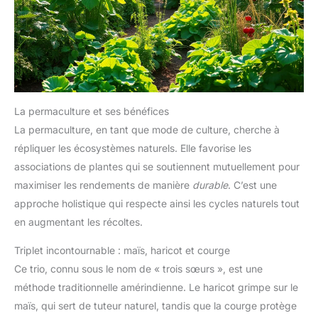
La permaculture et ses bénéfices
La permaculture, en tant que mode de culture, cherche à
répliquer les écosystèmes naturels. Elle favorise les
associations de plantes qui se soutiennent mutuellement pour
maximiser les rendements de manière
durable
. C’est une
approche holistique qui respecte ainsi les cycles naturels tout
en augmentant les récoltes.
Triplet incontournable : maïs, haricot et courge
Ce trio, connu sous le nom de « trois sœurs », est une
méthode traditionnelle amérindienne. Le haricot grimpe sur le
maïs, qui sert de tuteur naturel, tandis que la courge protège