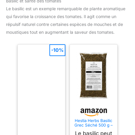
Basilic et santé des tomates
Le basilic est un exemple remarquable de plante aromatique
qui favorise la croissance des tomates. Il agit comme un
répulsif naturel contre certaines espèces de mouches et de
moustiques tout en augmentant la saveur des tomates.
-10%
Hestia Herbs Basilic
Grec Séché 500 g –
Herbe Aromatique
Le basilic peut
Méditerranéenne