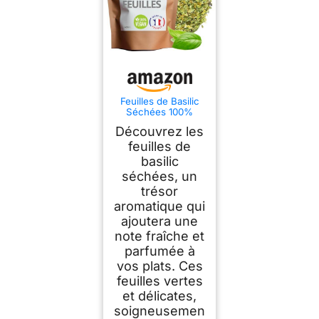
Feuilles de Basilic
Séchées 100%
Naturel - Basilic
Découvrez les
Râpé Séché Cuisine
Pesto Tisane
feuilles de
Infusion - NCA (50)
basilic
séchées, un
trésor
aromatique qui
ajoutera une
note fraîche et
parfumée à
vos plats. Ces
feuilles vertes
et délicates,
soigneusemen