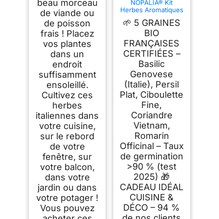
beau morceau
NOPALIA® Kit
Herbes Aromatiques
de viande ou
Bio Prêt à Pousser -
🌱 5 GRAINES
de poisson
5 Variétés (Basilic,
Persil, Ciboulette,
BIO
frais ! Placez
Coriandre, Romarin)
FRANÇAISES
vos plantes
Pots
CERTIFIÉES –
dans un
Biodégradables,
Terre & Ebook
Basilic
endroit
Recettes - Cadeau
Genovese
suffisamment
Cuisine Noël
(Italie), Persil
ensoleillé.
Plat, Ciboulette
Cultivez ces
Fine,
herbes
Coriandre
italiennes dans
Vietnam,
votre cuisine,
Romarin
sur le rebord
Officinal – Taux
de votre
de germination
fenêtre, sur
>90 % (test
votre balcon,
2025) 🎁
dans votre
CADEAU IDÉAL
jardin ou dans
CUISINE &
votre potager !
DÉCO – 94 %
Vous pouvez
de nos clients
acheter ces