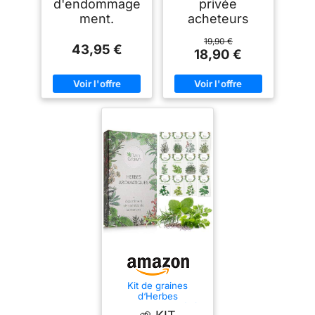
d'endommage
privée
ment.
acheteurs
19,90 €
43,95 €
18,90 €
Kit de graines
d‘Herbes
aromatiques prêt à