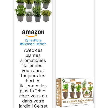
ZynesFlora
Italiennes Herbes
Fraîches
Avec ces
Aromatiques Plantes
en pot de fleurs Ø
plantes
14 cm - Lot de 8 -
aromatiques
hauteur : 12-15 cm -
italiennes,
Herbes Aromatiques
Interieur Jardin
vous aurez
Romarin Thym
toujours les
Lavande Sauge et
Origan
herbes
italiennes les
plus fraîches
chez vous ou
dans votre
jardin ! Ce set