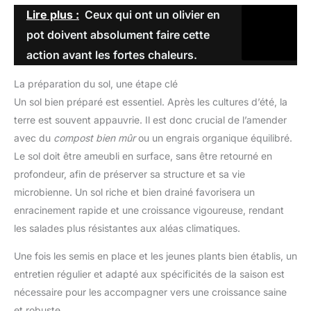
Lire plus :
Ceux qui ont un olivier en
pot doivent absolument faire cette
action avant les fortes chaleurs.
La préparation du sol, une étape clé
Un sol bien préparé est essentiel. Après les cultures d’été, la
terre est souvent appauvrie. Il est donc crucial de l’amender
avec du
compost bien mûr
ou un engrais organique équilibré.
Le sol doit être ameubli en surface, sans être retourné en
profondeur, afin de préserver sa structure et sa vie
microbienne. Un sol riche et bien drainé favorisera un
enracinement rapide et une croissance vigoureuse, rendant
les salades plus résistantes aux aléas climatiques.
Une fois les semis en place et les jeunes plants bien établis, un
entretien régulier et adapté aux spécificités de la saison est
nécessaire pour les accompagner vers une croissance saine
et robuste.