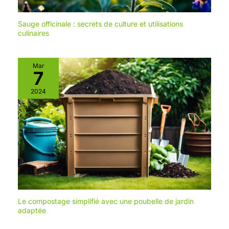
Sauge officinale : secrets de culture et utilisations
culinaires
Mar
7
2024
Le compostage simplifié avec une poubelle de jardin
adaptée