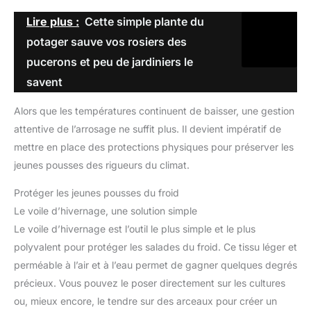
Lire plus :
Cette simple plante du
potager sauve vos rosiers des
pucerons et peu de jardiniers le
savent
Alors que les températures continuent de baisser, une gestion
attentive de l’arrosage ne suffit plus. Il devient impératif de
mettre en place des protections physiques pour préserver les
jeunes pousses des rigueurs du climat.
Protéger les jeunes pousses du froid
Le voile d’hivernage, une solution simple
Le voile d’hivernage est l’outil le plus simple et le plus
polyvalent pour protéger les salades du froid. Ce tissu léger et
perméable à l’air et à l’eau permet de gagner quelques degrés
précieux. Vous pouvez le poser directement sur les cultures
ou, mieux encore, le tendre sur des arceaux pour créer un