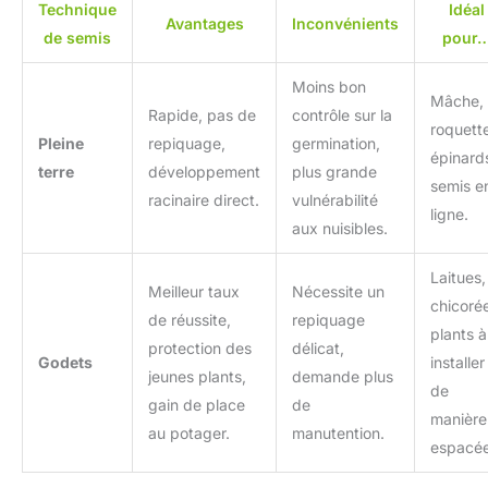
Technique
Idéal
Avantages
Inconvénients
de semis
pour
Moins bon
Mâche,
Rapide, pas de
contrôle sur la
roquett
Pleine
repiquage,
germination,
épinard
terre
développement
plus grande
semis e
racinaire direct.
vulnérabilité
ligne.
aux nuisibles.
Laitues,
Meilleur taux
Nécessite un
chicoré
de réussite,
repiquage
plants à
protection des
délicat,
Godets
installer
jeunes plants,
demande plus
de
gain de place
de
manière
au potager.
manutention.
espacée