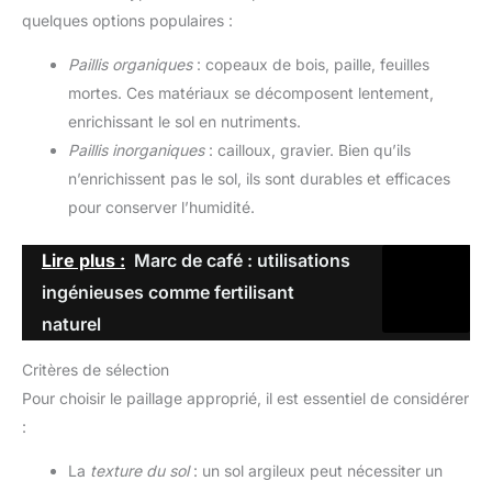
quelques options populaires :
Paillis organiques
: copeaux de bois, paille, feuilles
mortes. Ces matériaux se décomposent lentement,
enrichissant le sol en nutriments.
Paillis inorganiques
: cailloux, gravier. Bien qu’ils
n’enrichissent pas le sol, ils sont durables et efficaces
pour conserver l’humidité.
Lire plus :
Marc de café : utilisations
ingénieuses comme fertilisant
naturel
Critères de sélection
Pour choisir le paillage approprié, il est essentiel de considérer
:
La
texture du sol
: un sol argileux peut nécessiter un