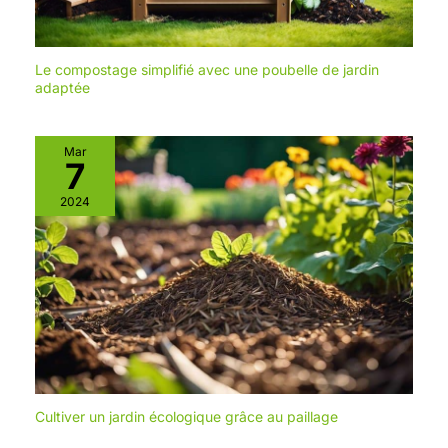
Le compostage simplifié avec une poubelle de jardin
adaptée
Mar
7
2024
Cultiver un jardin écologique grâce au paillage