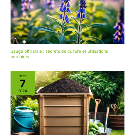
Sauge officinale : secrets de culture et utilisations
culinaires
Mar
7
2024