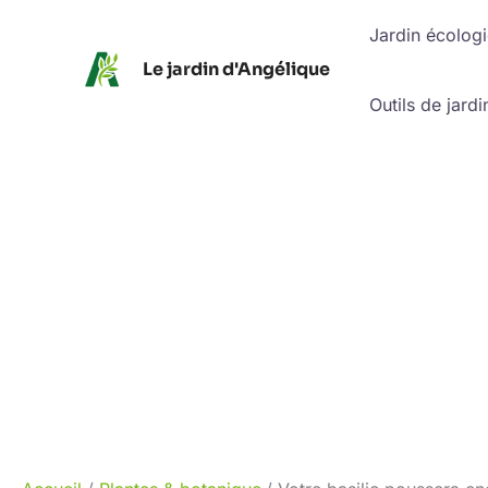
Aller
Jardin écolog
au
Le jardin d'Angélique
contenu
Outils de jardi