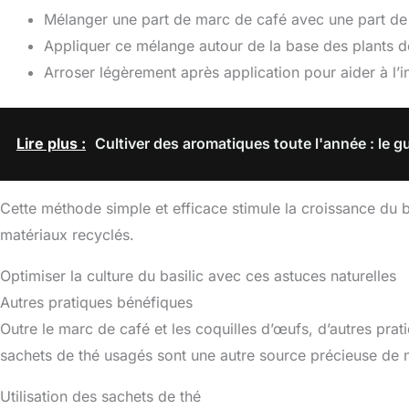
Mélanger une part de marc de café avec une part de
Appliquer ce mélange autour de la base des plants de
Arroser légèrement après application pour aider à l’i
Lire plus :
Cultiver des aromatiques toute l'année : le g
Cette méthode simple et efficace stimule la croissance du ba
matériaux recyclés.
Optimiser la culture du basilic avec ces astuces naturelles
Autres pratiques bénéfiques
Outre le marc de café et les coquilles d’œufs, d’autres prat
sachets de thé usagés sont une autre source précieuse de n
Utilisation des sachets de thé