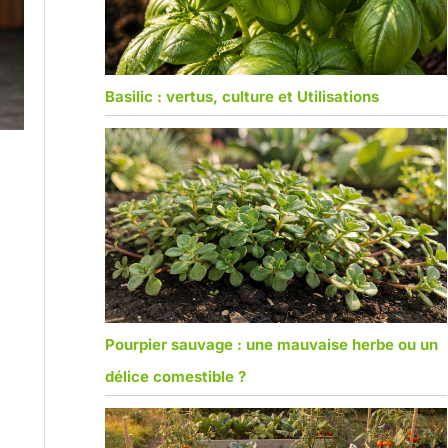
Basilic : vertus, culture et Utilisations
Pourpier sauvage : une mauvaise herbe ou un
délice comestible ?