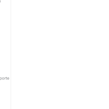
i
porte