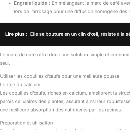
Engrais liquide
: En mélangeant le marc de café avec d
lors de l’arrosage pour une diffusion homogène des 
Lire plus :
Elle se bouture en un clin d’œil, résiste à la s
Le marc de café offre donc une solution simple et économique
seul.
Utiliser les coquilles d’œufs pour une meilleure pousse
Le rôle du calcium
Les coquilles d’œufs, riches en calcium, améliorent la stru
parois cellulaires des plantes, assurant ainsi leur robustess
une meilleure absorption des nutriments par les racines.
Préparation et utilisation