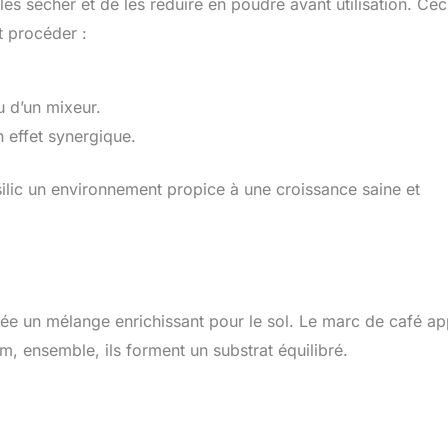
les sécher et de les réduire en poudre avant utilisation. Cec
t procéder :
u d’un mixeur.
 effet synergique.
ilic un environnement propice à une croissance saine et
ée un mélange enrichissant pour le sol. Le marc de café ap
um, ensemble, ils forment un substrat équilibré.