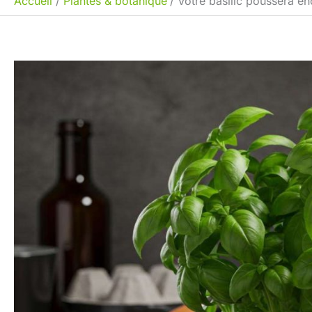
Accueil
Plantes & botanique
Votre basilic poussera en