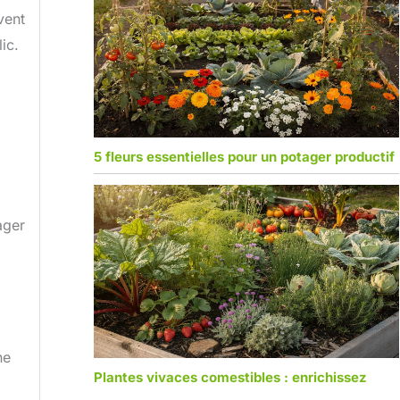
vent
ic.
5 fleurs essentielles pour un potager productif
ager
ne
Plantes vivaces comestibles : enrichissez