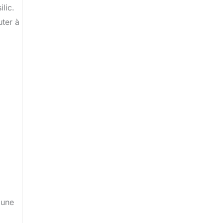
lic.
uter à
 une