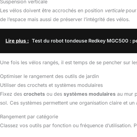
Suspension verticale
Les vélos doivent être accrochés en position
verticale
pour 
de l’espace mais aussi de préserver l’intégrité des vélos.
Lire plus :
Test du robot tondeuse Redkey MGC500 : pe
Une fois les vélos rangés, il est temps de se pencher sur les
Optimiser le rangement des outils de jardin
Utiliser des crochets et systèmes modulaires
Fixez des
crochets
ou des
systèmes modulaires
au mur po
sol. Ces systèmes permettent une organisation claire et un 
Rangement par catégorie
Classez vos outils par fonction ou fréquence d’utilisation. 