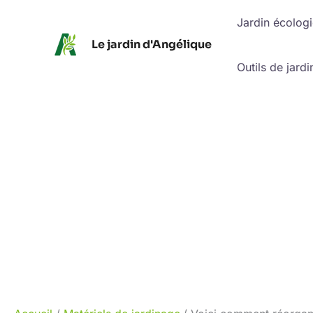
Aller
Jardin écolog
au
Le jardin d'Angélique
contenu
Outils de jardi