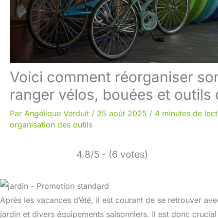
Voici comment réorganiser so
ranger vélos, bouées et outils 
Par
Angélique Verduit
/
25 août 2025
/
4 minutes de lec
organisation des outils
4.8/5 - (6 votes)
Après les vacances d’été, il est courant de se retrouver av
jardin et divers équipements saisonniers. Il est donc cruci