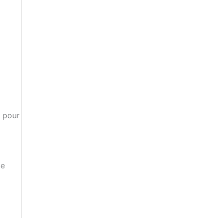
s pour
le