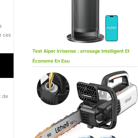
à
e ces
Test Aiper Irrisense : arrosage Intelligent Et
Économe En Eau
t de