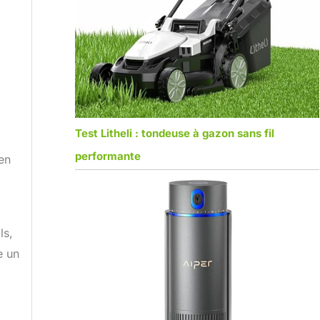
Test Litheli : tondeuse à gazon sans fil
performante
 en
ls,
e un