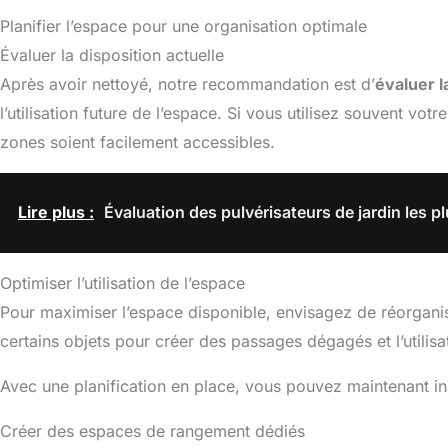
Planifier l’espace pour une organisation optimale
Évaluer la disposition actuelle
Après avoir nettoyé, notre recommandation est d’
évaluer l
l’utilisation future de l’espace. Si vous utilisez souvent vo
zones soient facilement accessibles.
Lire plus :
Évaluation des pulvérisateurs de jardin les 
Optimiser l’utilisation de l’espace
Pour maximiser l’espace disponible, envisagez de réorgani
certains objets pour créer des passages dégagés et l’utilis
Avec une planification en place, vous pouvez maintenant in
Créer des espaces de rangement dédiés