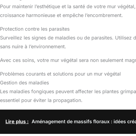
Pour maintenir l’esthétique et la santé de votre mur végétal
croissance harmonieuse et empêche l’encombrement.
Protection contre les parasites
Surveillez les signes de maladies ou de parasites. Utilisez
sans nuire à l’environnement.
Avec ces soins, votre mur végétal sera non seulement magn
Problèmes courants et solutions pour un mur végétal
Gestion des maladies
Les maladies fongiques peuvent affecter les plantes grimpa
essentiel pour éviter la propagation.
Lire plus :
Aménagement de massifs floraux : idées cré