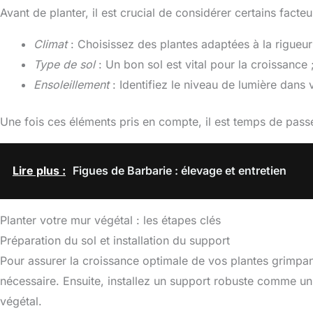
Avant de planter, il est crucial de considérer certains facteu
Climat
: Choisissez des plantes adaptées à la rigueur 
Type de sol
: Un bon sol est vital pour la croissance ;
Ensoleillement
: Identifiez le niveau de lumière dans v
Une fois ces éléments pris en compte, il est temps de pass
Lire plus :
Figues de Barbarie : élevage et entretien
Planter votre mur végétal : les étapes clés
Préparation du sol et installation du support
Pour assurer la croissance optimale de vos plantes grimpantes,
nécessaire. Ensuite, installez un support robuste comme un g
végétal.