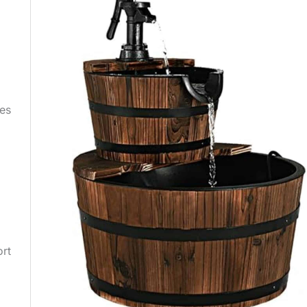
res
ort