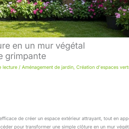
ure en un mur végétal
te grimpante
 lecture
/
Aménagement de jardin
,
Création d'espaces vert
efficace de créer un espace extérieur attrayant, tout en app
céder pour transformer une simple clôture en un mur végét