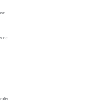
use
es ne
ruits