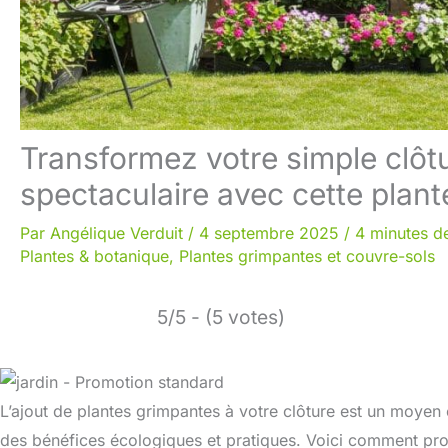
Transformez votre simple clôt
spectaculaire avec cette plan
Par
Angélique Verduit
/
4 septembre 2025
/
4 minutes de
Plantes & botanique
,
Plantes grimpantes et couvre-sols
5/5 - (5 votes)
L’ajout de plantes grimpantes à votre clôture est un moyen 
des bénéfices écologiques et pratiques. Voici comment pro