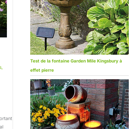
Test de la fontaine Garden Mile Kingsbury à
s
,
effet pierre
ortant
al