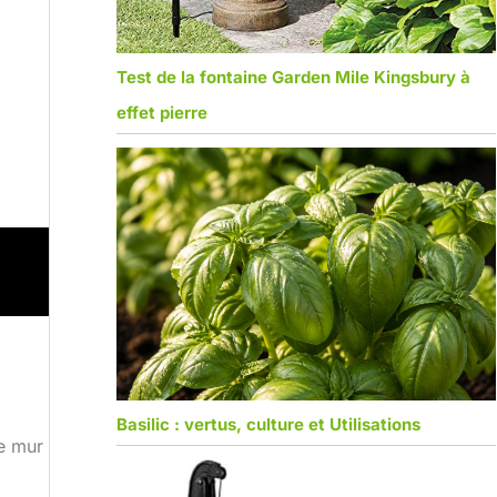
Test de la fontaine Garden Mile Kingsbury à
effet pierre
Basilic : vertus, culture et Utilisations
re mur