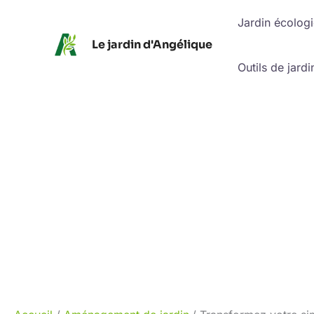
Aller
Jardin écolog
au
Le jardin d'Angélique
contenu
Outils de jardi