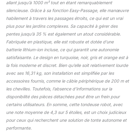
allant jusqu’à 1000 m² tout en étant remarquablement
technologie de batterie
lithium-ions pour une
silencieuse. Grâce à sa fonction Easy-Passage, elle manœuvre
longue durée de vie La
habilement à travers les passages étroits, ce qui est un vrai
livraison comprend : 1
plus pour les jardins complexes. Sa capacité à gérer des
Gardena SILENO life, 1
pentes jusqu’à 35 % est également un atout considérable.
câble périphérique de
200 m, 300 cavaliers, 4
Fabriquée en plastique, elle est robuste et dotée d’une
connecteurs, 5 raccords
batterie lithium-ion incluse, ce qui garantit une autonomie
de câble
satisfaisante. Le design en turquoise, noir, gris et orange est à
la fois moderne et discret. Bien qu’elle soit relativement lourde
avec ses 16,31 kg, son installation est simplifiée par les
accessoires fournis, comme le câble périphérique de 200 m et
les chevilles. Toutefois, l’absence d’informations sur la
disponibilité des pièces détachées peut être un frein pour
certains utilisateurs. En somme, cette tondeuse robot, avec
une note moyenne de 4,3 sur 5 étoiles, est un choix judicieux
pour ceux qui recherchent une solution de tonte autonome et
performante.