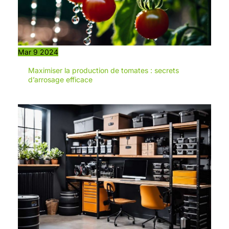
performances optimisées.
Profitez d'une expérience de
tonte stable et durable, avec un
minimum d'effort.
Mar
9
2024
Maximiser la production de tomates : secrets
d’arrosage efficace