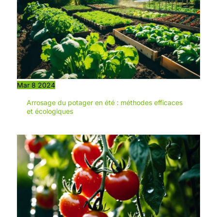
avancés de planification de
trajectoire,GOAT O600
cartographie les itinéraires de
tonte les plus efficaces，même
dans les bandes étroites，pour
efficacité et couverture de tonte
optimisées. 【Cartes éditables,
plans de tonte personnalisés】
En se connectant à l'application
ECOVACS HOME, le GOAT offre
à la fois des modes de tonte
ajustables et une gestion de
Mar
8
2024
carte intuitive. Les zones
interdites éditables vous
Arrosage du potager en été : méthodes efficaces
permettent de ne pas
et écologiques
interrompre les activités en
extérieur comme les pique-
niques. En outre, vous pouvez
planifier en tout simplicité la
tonte de zones spécifiques en
fonction de vos préférences et
de votre emploi du temps
personnel. 【Plus de pièces de
rechange pour une meilleure
durabilité】La version kit
d'entretien du GOAT O600
comprend 24 lames
supplémentaires ainsi qu'un
adaptateur secteur RTK haute
précision pour des