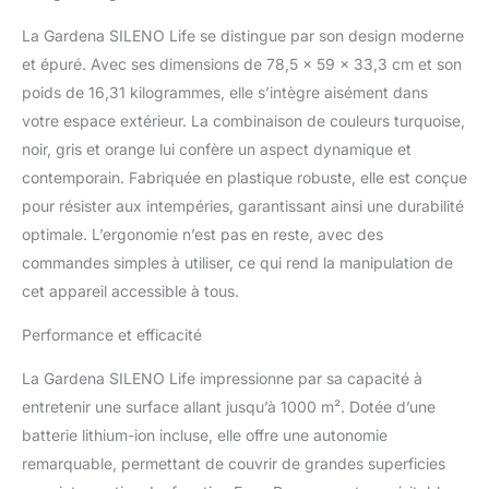
jusqu'à 35 %, le SILENO
life de Gardena permet
La Gardena SILENO Life se distingue par son design moderne
d'excellents résultats de
et épuré. Avec ses dimensions de 78,5 x 59 x 33,3 cm et son
tonte Système intelligent
poids de 16,31 kilogrammes, elle s’intègre aisément dans
: le SILENO life détecte
de lui-même les
votre espace extérieur. La combinaison de couleurs turquoise,
passages étroits et les
noir, gris et orange lui confère un aspect dynamique et
tond de manière fiable et
contemporain. Fabriquée en plastique robuste, elle est conçue
sans laisser de traces
pour résister aux intempéries, garantissant ainsi une durabilité
Silencieux et écologique :
fonctionnement
optimale. L’ergonomie n’est pas en reste, avec des
silencieux, pour vous et
commandes simples à utiliser, ce qui rend la manipulation de
pour vos voisins. Avec
cet appareil accessible à tous.
technologie de batterie
lithium-ions pour une
Performance et efficacité
longue durée de vie La
livraison comprend : 1
La Gardena SILENO Life impressionne par sa capacité à
Gardena SILENO life, 1
entretenir une surface allant jusqu’à 1000 m². Dotée d’une
câble périphérique de
batterie lithium-ion incluse, elle offre une autonomie
200 m, 300 cavaliers, 4
connecteurs, 5 raccords
remarquable, permettant de couvrir de grandes superficies
de câble