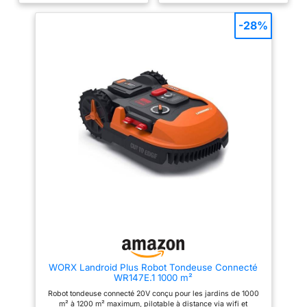
m², vous offrant une expérience
pour un entretien complet de la
de tonte efficace et sans efforts.
pelouse. 【Démarrage rapide
ÉVITEMENT DES OBSTACLES
en 15 minutes 】Pas de
-28%
PAR VISION AI : Équipé de la
configuration complexe ni de
technologie avancée Vision AI,
fils de délimitation laborieux. Le
ce robot tondeuse sans fil
GOAT O600 RTK intelligent
détecte et évite
détecte et mémorise
automatiquement plus de 360
automatiquement différents
obstacles. Des parterres de
types de limites. Une fois la
fleurs aux pierres, le Sunseeker
cartographie générée, vous
V1 navigue avec précision pour
pouvez la personnaliser en
protéger votre pelouse et vous
fonction de vos besoins. De
garantir un entretien sans souci.
plus, vous pouvez contrôler le
PERFORMANCE DE COUPE
GOAT O600 directement depuis
NETTE : Doté d’un système de
votre smartphone pour une tonte
coupe flottant (hauteur 20–50
manuelle ou vérifier l'état de
mm, largeur 16 cm) et d’une
votre pelouse où que vous
capacité de montée de 27 %, le
soyez. 【Détecte plus de 200
robot tondeuse V1 est idéal pour
types d'obstacles 】Grâce à
les jardins simples et clos avec
l'apprentissage profond, la
des pentes douces. Il navigue
caméra IA reconnaît
facilement dans tout le jardin,
intelligemment plus de 200
offrant une tonte uniforme et de
types d'obstacles courants
qualité professionnelle.
dans le jardin, y compris les
FONCTIONNEMENT ULTRA-
hérissons, et adopte des
SILENCIEUX DE 55 DB :
mesures de sécurité proactives
WORX Landroid Plus Robot Tondeuse Connecté
Fonctionnant à seulement 55 dB,
pour protéger les personnes,
WR147E.1 1000 m²
le robot tondeuse Sunseeker V1
les animaux de compagnie et
travaille silencieusement en
les éléments de votre jardin.
Robot tondeuse connecté 20V conçu pour les jardins de 1000
arrière-plan. Le V1 ne
Avec la navigation RTK
m² à 1200 m² maximum, pilotable à distance via wifi et