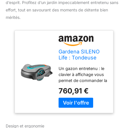
d’esprit. Profitez d’un jardin impeccablement entretenu sans
effort, tout en savourant des moments de détente bien
mérités.
Gardena SILENO
Life : Tondeuse
Robot pour Surface
Un gazon entretenu : le
de jusqu'à 1000 m²,
clavier à affichage vous
Fonction Easy-
permet de commander la
Passage, pentes
tondeuse
jusqu'à 35%,
760,91 €
confortablement, pour
Silencieux, Version
des surfaces de pelouse
FR/NL (15102-26)
moyennes de jusqu'à
1000 m² Même dans les
pentes abruptes : même
sur des pentes allant
Design et ergonomie