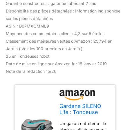
Garantie constructeur : garantie fabricant 2 ans
Disponibilité des pièces détachées : Information indisponible
sur les pièces détachées
ASIN : B07MXQMML9
Moyenne des commentaires client : 4,3 sur 5 étoiles
Classement des meilleures ventes d’Amazon : 25 794 en
Jardin ( Voir les 100 premiers en Jardin )
25 en Tondeuses robot
Date de mise en ligne sur Amazon.fr : 18 janvier 2019
Note de la rédaction 15/20
Gardena SILENO
Life : Tondeuse
Robot pour Surface
Un gazon entretenu : le
de jusqu'à 1000 m²,
clavier à affichage vous