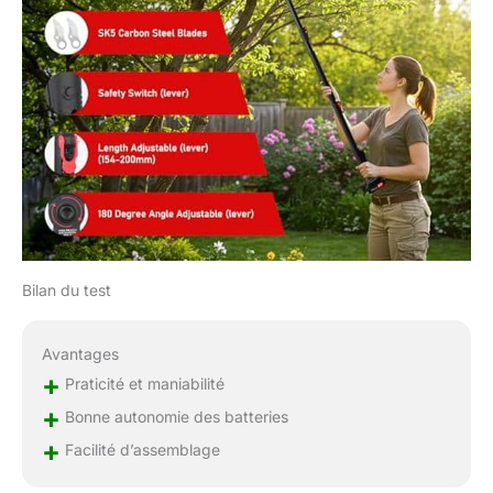
lame peut être réglée
jusqu'à 50 mm pour
répondre à un plus grand
nombre de besoins
d'élagage ACHAT SANS
SOUCI : Nous offrons
jusqu'à trois mois de
garantie sur cet sécateur
électrique. Cela signifie que
nous fournirons une
garantie et une assistance
en cas de problèmes de
fabrication ou de qualité
Bilan du test
dans les trois mois suivant
votre achat. Vous pouvez
avoir l'esprit tranquille et
Avantages
profiter d'une longue
+
Praticité et maniabilité
période de performance de
+
Bonne autonomie des batteries
l'élagueuse et d'assurance
qualité
+
Facilité d’assemblage