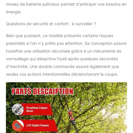
aide à prendre des plans et
niveau de batterie judicieux permet d’anticiper vos besoins en
des décisions raisonnables.
énergie.
Vous pouvez toujours
suivre l'utilisation de
Questions de sécurité et confort : à surveiller ?
l'élagueuse et ajuster le
temps de charge à temps
Bien que puissant, ce modèle présente certains risques
pour assurer une
potentiels si l’on n’y prête pas attention. Sa conception assure
puissance suffisante pour
toutefois une utilisation sécurisée grâce à un mécanisme de
effectuer les tâches
verrouillage qui désactive l’outil après quelques secondes
d'élagage RÉGLAGE
FACILE DE LA LAME DE 50
d’inactivité. Une double commande assure également que
MM : appuyez deux fois en
seules vos actions intentionnelles déclencheront la coupe.
succession rapide pour
démarrer l'élagueuse sans
étapes compliquées. En
appuyant à nouveau, vous
pouvez facilement régler la
largeur de la lame pour
l'adapter à différentes tailles
de branches. En appuyant
une fois, la largeur de la