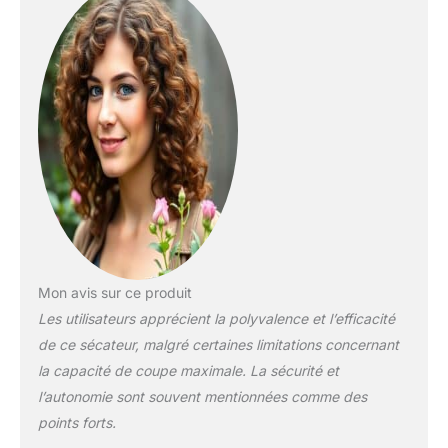
sans fil est livrée avec
une perche d'extension
de 2 mètres (4 sections),
ce qui facilite son
utilisation. La perche
d'extension vous permet
de ne plus être limité par
la hauteur des branches,
vous n'avez plus besoin
d'utiliser des outils
auxiliaires tels que des
échelles pour grimper à
l'arbre, avec la perche
d'extension le travail
Mon avis sur ce produit
d'élagage est plus libre et
Les utilisateurs apprécient la polyvalence et l’efficacité
plus flexible et peut
de ce sécateur, malgré certaines limitations concernant
réduire votre charge de
travail CONCEPTION
la capacité de coupe maximale. La sécurité et
INTELLIGENTE : la
l’autonomie sont souvent mentionnées comme des
fonction d'affichage
points forts.
numérique LCD vous