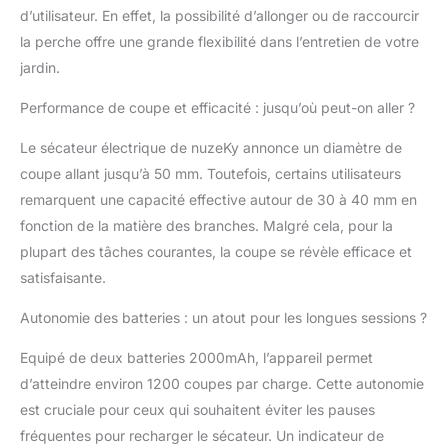
d’utilisateur. En effet, la possibilité d’allonger ou de raccourcir
utilisation. La perche
d'extension vous permet
la perche offre une grande flexibilité dans l’entretien de votre
de ne plus être limité par la
jardin.
hauteur des branches,
vous n'avez plus besoin
Performance de coupe et efficacité : jusqu’où peut-on aller ?
d'utiliser des outils
auxiliaires tels que des
Le sécateur électrique de nuzeKy annonce un diamètre de
échelles pour grimper à
coupe allant jusqu’à 50 mm. Toutefois, certains utilisateurs
l'arbre, avec la perche
remarquent une capacité effective autour de 30 à 40 mm en
d'extension le travail
fonction de la matière des branches. Malgré cela, pour la
d'élagage est plus libre et
plus flexible et peut réduire
plupart des tâches courantes, la coupe se révèle efficace et
votre charge de travail
satisfaisante.
CONCEPTION
INTELLIGENTE : la fonction
Autonomie des batteries : un atout pour les longues sessions ?
d'affichage numérique LCD
vous permet de
Equipé de deux batteries 2000mAh, l’appareil permet
comprendre clairement
d’atteindre environ 1200 coupes par charge. Cette autonomie
l'état de fonctionnement et
est cruciale pour ceux qui souhaitent éviter les pauses
le niveau de la batterie de
fréquentes pour recharger le sécateur. Un indicateur de
l'élagueuse, ce qui vous