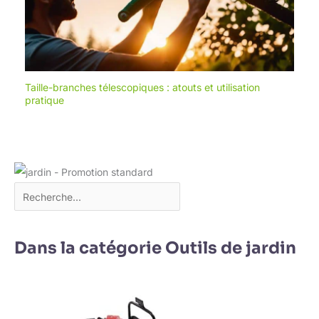
électriques sont 100 %
portables. Polyvalence
professionnelle et cadeau
parfait : ces ciseaux
électriques redéfinissent
le jardinage : ils peuvent
couper des branches
jusqu'à 50 mm de
Taille-branches télescopiques : atouts et utilisation
diamètre dans les
grandes fermes ou les
pratique
potagers. Comprend 2
modes de puissance
(Eco/Turbo) pour
s'adapter à la densité du
bois. Son boîtier étanche
et son manuel multilingue
les rendent adaptés aux
experts et aux amateurs.
Offrez-les à un parent ou
à un ami qui aime les
plantes, c'est le cadeau
parfait pour tout amateur
de nature
Dans la catégorie Outils de jardin