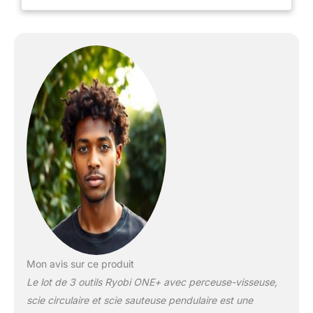
permet de compléter votre
gamme à votre rythme et à
moindre coût en vous
équipant selon vos besoins
(outils nus, batterie ou
chargeur). Ryobi, conçu pour
en faire plus ! [Perceuse]
Mandrin 10 mm autoserrant
et 22 positions de couple :
effectuez n'importe quel
perçage, même de gros
diamètre avec le mandrin
efficace. Il vous permet de
changer d'accessoire d'une
seule main. Les nombreuses
positions de couple assurent
un confort de travail optimal
et un réglage rapide.
Mon avis sur ce produit
Inverseur de rotation et
variateur de vitesse : vissez
Le lot de 3 outils Ryobi ONE+ avec perceuse-visseuse,
et dévissez en un tour de
scie circulaire et scie sauteuse pendulaire est une
main. Contrôlez en