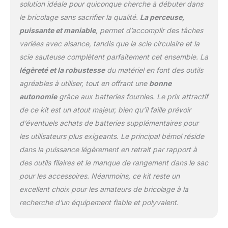
solution idéale pour quiconque cherche à débuter dans
permanence l'appareil grâce
le bricolage sans sacrifier la qualité.
La perceuse,
au variateur de vitesse qui
s'adapte à votre rythme. La
puissante et maniable
, permet d’accomplir des tâches
poignée profilée ErgoTech
variées avec aisance, tandis que la scie circulaire et la
avec son GripZone micro-
scie sauteuse complètent parfaitement cet ensemble. La
alvéolé permet une prise en
légèreté et la robustesse
du matériel en font des outils
main ferme et confortable.
[Scie Sauteuse] De multiples
agréables à utiliser, tout en offrant une
bonne
réglages pour toutes les
autonomie
grâce aux batteries fournies. Le prix attractif
coupes : la gâchette avec
de ce kit est un atout majeur, bien qu’il faille prévoir
bouton de verrouillage
d’éventuels achats de batteries supplémentaires pour
diminue la pénibilité et
renforce la précision du
les utilisateurs plus exigeants. Le principal bémol réside
geste, tandis que le réglage
dans la puissance légèrement en retrait par rapport à
de l'inclinaison de la semelle
des outils filaires et le manque de rangement dans le sac
des 2 côtés permet des
pour les accessoires. Néanmoins, ce kit reste un
coupes de biais jusqu'à 45°.
excellent choix pour les amateurs de bricolage à la
Le variateur de vitesse centré
permet d'adapter, même en
recherche d’un équipement fiable et polyvalent.
cours d'exécution, la vitesse
de coupes (jusqu'à 3000