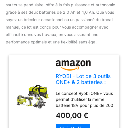
sauteuse pendulaire, offre à la fois puissance et autonomie
grâce à ses deux batteries de 2,0 Ah et 4,0 Ah. Que vous
soyez un bricoleur occasionnel ou un passionné du travail
manuel, ce lot est conçu pour vous accompagner avec
efficacité dans vos travaux, en vous assurant une
performance optimale et une flexibilité sans égal.
RYOBI - Lot de 3 outils
ONE+ & 2 batteries :
Perceuse-visseuse
Le concept Ryobi ONE+ vous
40Nm + Scie circulaire
permet d'utiliser la même
(lame 150 mm)+ Scie
batterie 18V pour plus de 200
sauteuse pendulaire +
outils de bricolage, de
1 batterie 2,0 Ah + 1
400,00 €
jardinage et bien plus encore.
batterie 4,0 Ah + 1
Ce produit fait partie du
chargeur