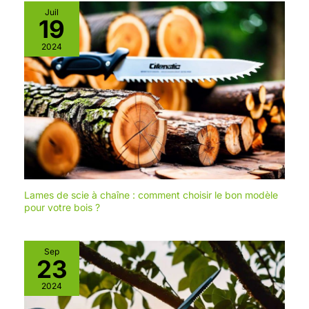
grâce à sa double poignée,
changer rapidement et
Juil
son plateau réglable sans
facilement les
19
outils (profondeur de coupe
accessoires sur la
machine rotative Cadeau
et inclinaison jusqu'à 45°) et
2024
idéal : ce kit d'outils
sa lame haute qualité. Ryobi,
rotatifs miniatures avec
sa élégante boîte à outils
conçu pour en faire plus !
est parfait pour les
Chez Ryobi, nous aimons
hommes et les femmes et
nous salir les mains. Alors,
surtout pour les débutants
dans les projets
nous forons, nous scions,
d'artisanat, de bricolage
nous tondons et nous
et de bricolage.
Comprend un outil de
taillons, puis nous nous
rotation de câble, divers
demandons ''comment
accessoires (avec
rendre cela plus facile ?''. Le
instructions), un manuel
d'instructions (français
concept Ryobi ONE+ vous
Lames de scie à chaîne : comment choisir le bon modèle
non garanti) et une boîte
permet d'utiliser la même
de rangement pour les
pour votre bois ?
accessoires.
batterie 18V pour plus de 200
outils de bricolage, de
jardinage et bien plus encore.
Sep
23
Tous nos outils et nos
batteries sont garantis
2024
pendant une durée totale de
24 mois avec un an