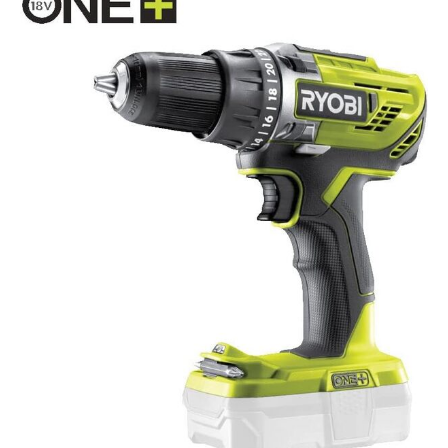
permet d'utiliser la même
batterie 18V pour plus de 200
outils de bricolage, de
jardinage et bien plus encore.
Tous nos outils et nos
batteries sont garantis
pendant une durée totale de
24 mois avec un an
d’extension de offert si le
consommateur enregistre
son produit dans les 30 jours
suivants la date d’achat. La
confirmation
d’enregistrement ainsi que la
facture originale mentionnant
la date d’achat serviront de
preuve d’extension de la.