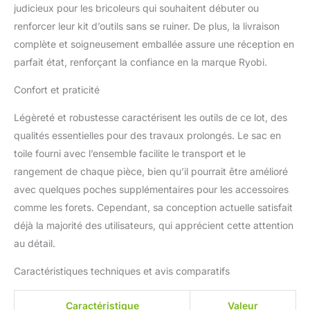
de coupes (jusqu'à 3000
judicieux pour les bricoleurs qui souhaitent débuter ou
tr/min) pour ne pas écailler.
renforcer leur kit d’outils sans se ruiner. De plus, la livraison
Le changement des lames se
complète et soigneusement emballée assure une réception en
fait sans outils en 1 tour de
parfait état, renforçant la confiance en la marque Ryobi.
main. Coupes nettes et
précises : son carter avant
Confort et praticité
plat et soufflerie intégrée avec
lampe LED permettent de
Légèreté et robustesse caractérisent les outils de ce lot, des
garder la zone de travail
qualités essentielles pour des travaux prolongés. Le sac en
propre et les lignes de coupe
visibles. [Scie Circulaire]
toile fourni avec l’ensemble facilite le transport et le
Puissante et ergonomique en
rangement de chaque pièce, bien qu’il pourrait être amélioré
toute sécurité : avec sa
avec quelques poches supplémentaires pour les accessoires
vitesse à vide de 4700 tr/min
comme les forets. Cependant, sa conception actuelle satisfait
et sa capacité de coupe
déjà la majorité des utilisateurs, qui apprécient cette attention
jusqu'à 45 mm à 90° et 32
mm à 45°, vous coupez,
au détail.
délignez et rainurez toutes
vos tâches sur bois. Avec sa
Caractéristiques techniques et avis comparatifs
poignée gripzone micro-
alvéolée, vous bricolez avec
Caractéristique
Valeur