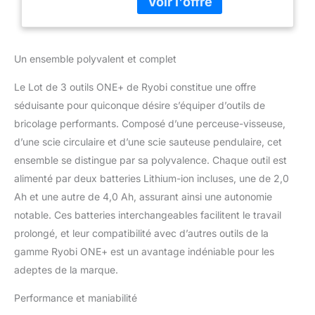
concept ONE+ et vous
permet de compléter votre
gamme à votre rythme et à
moindre coût en vous
Un ensemble polyvalent et complet
équipant selon vos besoins
(outils nus, batterie ou
Le Lot de 3 outils ONE+ de Ryobi constitue une offre
chargeur). Ryobi, conçu pour
séduisante pour quiconque désire s’équiper d’outils de
en faire plus ! [Perceuse]
Mandrin 10 mm autoserrant
bricolage performants. Composé d’une perceuse-visseuse,
et 22 positions de couple :
d’une scie circulaire et d’une scie sauteuse pendulaire, cet
effectuez n'importe quel
ensemble se distingue par sa polyvalence. Chaque outil est
perçage, même de gros
alimenté par deux batteries Lithium-ion incluses, une de 2,0
diamètre avec le mandrin
efficace. Il vous permet de
Ah et une autre de 4,0 Ah, assurant ainsi une autonomie
changer d'accessoire d'une
notable. Ces batteries interchangeables facilitent le travail
seule main. Les nombreuses
prolongé, et leur compatibilité avec d’autres outils de la
positions de couple assurent
gamme Ryobi ONE+ est un avantage indéniable pour les
un confort de travail optimal
et un réglage rapide.
adeptes de la marque.
Inverseur de rotation et
Performance et maniabilité
variateur de vitesse : vissez
et dévissez en un tour de