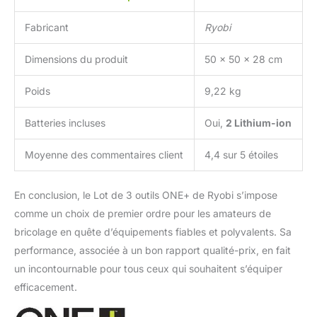
précision. La protection de
lame avec levier associée à
Fabricant
Ryobi
l'interrupteur à gâchette avec
loquet de déverrouillage vous
Dimensions du produit
50 x 50 x 28 cm
protège efficacement
conformément aux normes
Poids
9,22 kg
de sécurité. Coupes nettes et
précises, sans poussière :
grâce à sa double poignée,
Batteries incluses
Oui,
2 Lithium-ion
son plateau réglable sans
outils (profondeur de coupe
Moyenne des commentaires client
4,4 sur 5 étoiles
et inclinaison jusqu'à 45°) et
sa lame haute qualité. Ryobi,
En conclusion, le Lot de 3 outils ONE+ de Ryobi s’impose
conçu pour en faire plus !
Chez Ryobi, nous aimons
comme un choix de premier ordre pour les amateurs de
nous salir les mains. Alors,
bricolage en quête d’équipements fiables et polyvalents. Sa
nous forons, nous scions,
performance, associée à un bon rapport qualité-prix, en fait
nous tondons et nous
un incontournable pour tous ceux qui souhaitent s’équiper
taillons, puis nous nous
demandons ''comment
efficacement.
rendre cela plus facile ?''. Le
concept Ryobi ONE+ vous