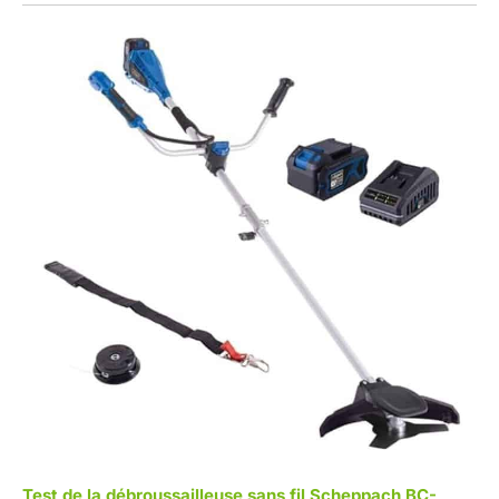
Test de la débroussailleuse sans fil Scheppach BC-