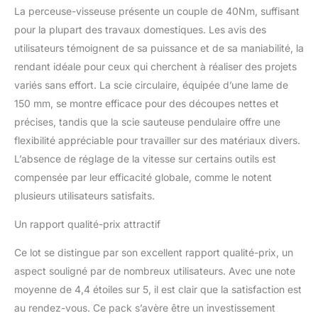
La perceuse-visseuse présente un couple de 40Nm, suffisant
main. Contrôlez en
permanence l'appareil grâce
pour la plupart des travaux domestiques. Les avis des
au variateur de vitesse qui
utilisateurs témoignent de sa puissance et de sa maniabilité, la
s'adapte à votre rythme. La
rendant idéale pour ceux qui cherchent à réaliser des projets
poignée profilée ErgoTech
variés sans effort. La scie circulaire, équipée d’une lame de
avec son GripZone micro-
alvéolé permet une prise en
150 mm, se montre efficace pour des découpes nettes et
main ferme et confortable.
précises, tandis que la scie sauteuse pendulaire offre une
[Scie Sauteuse] De multiples
flexibilité appréciable pour travailler sur des matériaux divers.
réglages pour toutes les
L’absence de réglage de la vitesse sur certains outils est
coupes : la gâchette avec
bouton de verrouillage
compensée par leur efficacité globale, comme le notent
diminue la pénibilité et
plusieurs utilisateurs satisfaits.
renforce la précision du
geste, tandis que le réglage
Un rapport qualité-prix attractif
de l'inclinaison de la semelle
des 2 côtés permet des
Ce lot se distingue par son excellent rapport qualité-prix, un
coupes de biais jusqu'à 45°.
aspect souligné par de nombreux utilisateurs. Avec une note
Le variateur de vitesse centré
moyenne de 4,4 étoiles sur 5, il est clair que la satisfaction est
permet d'adapter, même en
au rendez-vous. Ce pack s’avère être un investissement
cours d'exécution, la vitesse