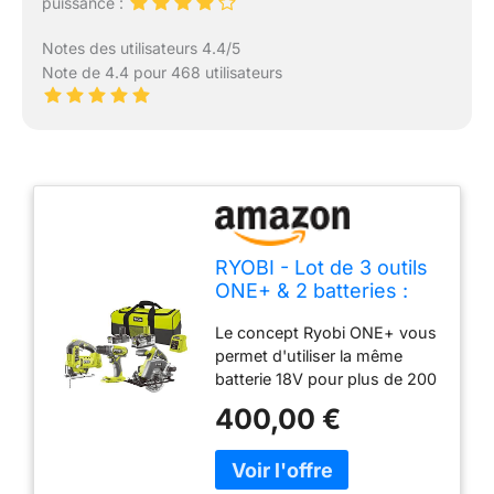
puissance :
Notes des utilisateurs 4.4/5
Note de 4.4 pour 468 utilisateurs
RYOBI - Lot de 3 outils
ONE+ & 2 batteries :
Perceuse-visseuse
Le concept Ryobi ONE+ vous
40Nm + Scie circulaire
permet d'utiliser la même
(lame 150 mm)+ Scie
batterie 18V pour plus de 200
sauteuse pendulaire +
outils de bricolage, de
1 batterie 2,0 Ah + 1
400,00 €
jardinage et bien plus encore.
batterie 4,0 Ah + 1
Ce produit fait partie du
chargeur
concept ONE+ et vous