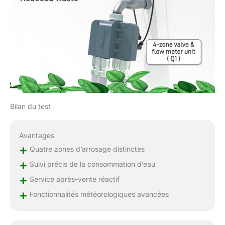
composant défectueux
peut rendre l'ensemble
de l'appareil inutilisable
Entrée composite
aérospatiale : Fibre
haut module avec
résistance semblable
au métal. 100 % sans
plomb et inoxydable.
Ne se coince jamais au
Bilan du test
robinet comme le
laiton. Les filetages
auto-ajustables
Avantages
scellent de manière
+
Quatre zones d’arrosage distinctes
fiable sans bande de
+
Suivi précis de la consommation d’eau
téflon. Pour une
durabilité maximale
+
Service après-vente réactif
Surveillance avancée
+
Fonctionnalités météorologiques avancées
du débit : Détection de
pannes en temps réel
avec alertes push et e-