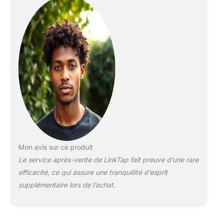
d'eau dans plusieurs
zones de jardin
Sécurité améliorée :
Le poids réduit de
l'unité de valve
minimise la charge
sur le col d'entrée,
réduisant ainsi le
risque de fuite et de
glissement même
après des années
d'utilisation Accès
facile aux
commandes : Conçu
pour les robinets de
Mon avis sur ce produit
jardin difficiles
Le service après-vente de LinkTap fait preuve d’une rare
d'accès, le contrôleur
efficacité, ce qui assure une tranquillité d’esprit
de valve sans fil
supplémentaire lors de l’achat.
séparé assure un
accès facile aux
boutons de l'appareil