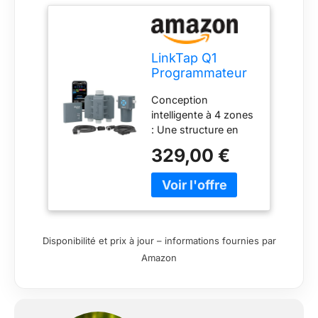
LinkTap Q1
Programmateur
Arrosage 4
Conception
Zones et
intelligente à 4 zones
Gateway, 4
: Une structure en
Débitmètres
deux parties avec un
329,00 €
contrôleur de vanne
sans fil à 4 zones et
une unité de vanne et
de débitmètre à 4
zones. Quatre
vannes intégrées et
Disponibilité et prix à jour – informations fournies par
débitmètres
Amazon
garantissent une
commande et une
surveillance précises
de la consommation