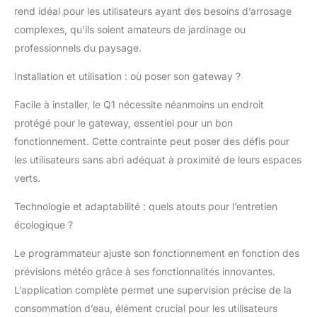
Sécurité améliorée : Le
rend idéal pour les utilisateurs ayant des besoins d’arrosage
poids réduit de l'unité
complexes, qu’ils soient amateurs de jardinage ou
de valve minimise la
charge sur le col
professionnels du paysage.
d'entrée, réduisant
Installation et utilisation : où poser son gateway ?
ainsi le risque de fuite
et de glissement même
Facile à installer, le Q1 nécessite néanmoins un endroit
après des années
d'utilisation Accès
protégé pour le gateway, essentiel pour un bon
facile aux commandes :
fonctionnement. Cette contrainte peut poser des défis pour
Conçu pour les
les utilisateurs sans abri adéquat à proximité de leurs espaces
robinets de jardin
verts.
difficiles d'accès, le
contrôleur de valve
Technologie et adaptabilité : quels atouts pour l’entretien
sans fil séparé assure
écologique ?
un accès facile aux
boutons de l'appareil
Le programmateur ajuste son fonctionnement en fonction des
ou au remplacement
des piles Portée sans fil
prévisions météo grâce à ses fonctionnalités innovantes.
étendue : Les options
L’application complète permet une supervision précise de la
de connectivité
consommation d’eau, élément crucial pour les utilisateurs
avancées avec des