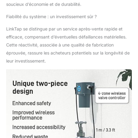
soucieux d’économie et de durabilité.
câbles standard de 1 m
ou en option de 3 m
Fiabilité du système : un investissement sûr ?
permettent un
placement flexible du
LinkTap se distingue par un service après-vente rapide et
contrôleur de valve
efficace, compensant d’éventuelles défaillances matérielles.
sans fil pour une force
de signal sans fil et des
Cette réactivité, associée à une qualité de fabrication
performances
éprouvée, rassure les acheteurs potentiels sur la longévité de
optimales Réduction
leur investissement.
des déchets : Le
programmateur
d'arrosage sans fil
LinkTap 4 zones réduit
les déchets en
permettant le
remplacement de
pièces individuelles.
Avec un chronométreur
d'eau à 4 zones
conventionnel en une
seule pièce, un seul