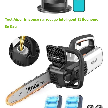
Test Aiper Irrisense : arrosage Intelligent Et Économe
En Eau