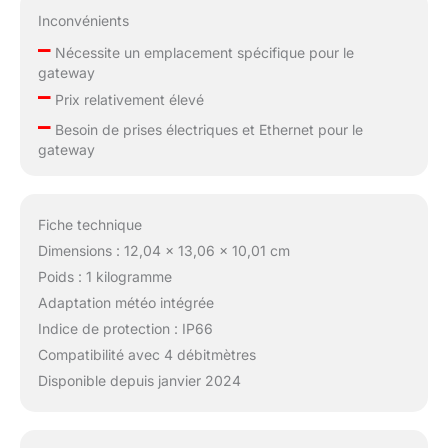
mail, surveillance du
Inconvénients
débit pour repérer les
–
comportements
Nécessite un emplacement spécifique pour le
anormaux et protection
gateway
automatique contre les
–
Prix relativement élevé
fuites, bouchons et
–
Besoin de prises électriques et Ethernet pour le
défaillances de vanne
gateway
Automatisation météo
intelligente :
L'annulation pluie et
l'arrosage adaptatif à la
Fiche technique
température ajustent
Dimensions : 12,04 x 13,06 x 10,01 cm
automatiquement
Poids : 1 kilogramme
l'arrosage selon les
conditions locales,
Adaptation météo intégrée
avec protection antigel
Indice de protection : IP66
intelligente effectuant
Compatibilité avec 4 débitmètres
des purges selon vos
Disponible depuis janvier 2024
réglages