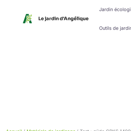
Aller
Jardin écolog
au
Le jardin d'Angélique
contenu
Outils de jardi