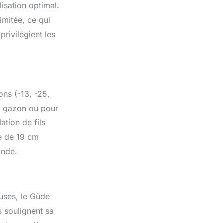
lisation optimal.
imitée, ce qui
rivilégient les
ns (-13, -25,
de gazon ou pour
ation de fils
me de 19 cm
ande.
uses, le Güde
 soulignent sa