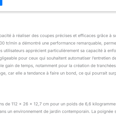
câble d'alimentation et d'augmenter la durée de vie de l'appareil.
cité à réaliser des coupes précises et efficaces grâce à 
4700 tr/min a démontré une performance remarquable, perme
 utilisateurs apprécient particulièrement sa capacité à enfou
geable pour ceux qui souhaitent automatiser l’entretien de 
able gain de temps, notamment pour la création de tranchée
e, car elle a tendance à faire un bond, ce qui pourrait sur
s de 112 x 26 x 12,7 cm pour un poids de 6,6 kilogrammes
t dans un environnement de jardin contemporain. La poignée