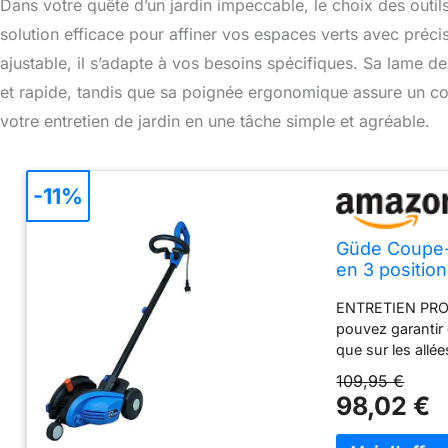
Dans votre quête d’un jardin impeccable, le choix des ou
solution efficace pour affiner vos espaces verts avec pré
ajustable, il s’adapte à vos besoins spécifiques. Sa lame d
et rapide, tandis que sa poignée ergonomique assure un con
votre entretien de jardin en une tâche simple et agréable.
-11%
Güde Coupe-
en 3 positio
moteur : 4700
ENTRETIEN PRO
pouvez garantir 
que sur les allé
COUPE FLEXIBLE 
109,95 €
adaptabilité max
98,02 €
sol et de vos id
maximale pendant