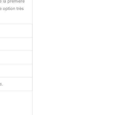
de la première
e option très
e.