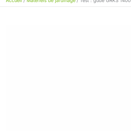
Accueil
Matériels de jardinage
Test : güde GRKS 1400,