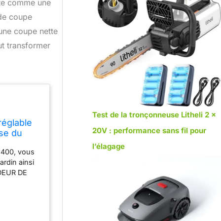
ente comme une
 de coupe
 une coupe nette
ut transformer
Test de la tronçonneuse Litheli 2 x
églable
20V : performance sans fil pour
sse du
l’élagage
400, vous
ardin ainsi
ONDEUR DE
e
nature du
ne sécurité
r