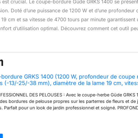
tils est crucial. Le coupe-bordure Güde GRKS 1400 se prés
cision. Doté d’une puissance de 1200 W et d’une profondeur
e 19 cm et sa vitesse de 4700 tours par minute garantissent
fort d’utilisation optimal. Découvrez comment cet outil pe
bordure GRKS 1400 (1200 W, profondeur de coupe r
ns (-13/-25/-38 mm), diamètre de la lame 19 cm, vite
 1/min, poignée supplémentaire réglable), filaire
FESSIONNEL DES PELOUSES : Avec le coupe-herbe Güde GRKS 1
des bordures de pelouse propres sur les parterres de fleurs et de j
es. Parfait pour un look de jardin professionnel et soigné. PROF
: La profondeur de coupe réglable en 3 directions vous offre un
imale. Cela vous permet d'ajuster la profondeur en fonction de la 
ées individuelles. SÉCURITɠ: Un interrupteur de sécurité garantit u
 le fonctionnement. De plus, le limiteur de tension permet d'évite