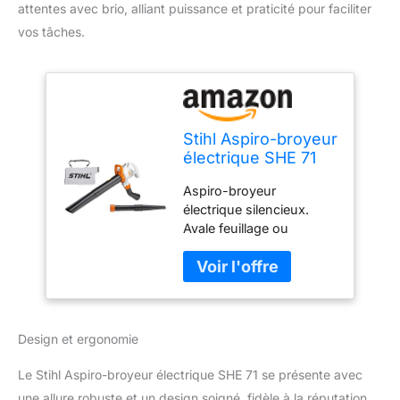
attentes avec brio, alliant puissance et praticité pour faciliter
vos tâches.
Stihl Aspiro-broyeur
électrique SHE 71
Aspiro-broyeur
électrique silencieux.
Avale feuillage ou
déchets de coupe autour
de la maison. Il est
convertible en souffleur.
Passage du mode
d’aspiration en mode de
Design et ergonomie
soufflage sans outils.
Avec tube de soufflage et
Le Stihl Aspiro-broyeur électrique SHE 71 se présente avec
buse plate.
une allure robuste et un design soigné, fidèle à la réputation