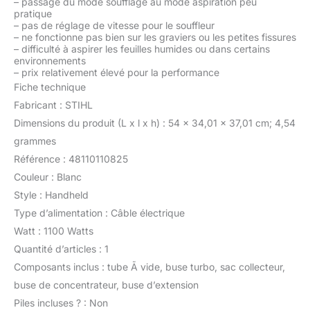
–
passage du mode soufflage au mode aspiration peu
pratique
–
pas de réglage de vitesse pour le souffleur
–
ne fonctionne pas bien sur les graviers ou les petites fissures
–
difficulté à aspirer les feuilles humides ou dans certains
environnements
–
prix relativement élevé pour la performance
Fiche technique
Fabricant : STIHL
Dimensions du produit (L x l x h) : 54 x 34,01 x 37,01 cm; 4,54
grammes
Référence : 48110110825
Couleur : Blanc
Style : Handheld
Type d’alimentation : Câble électrique
Watt : 1100 Watts
Quantité d’articles : 1
Composants inclus : tube Ã vide, buse turbo, sac collecteur,
buse de concentrateur, buse d’extension
Piles incluses ? : Non