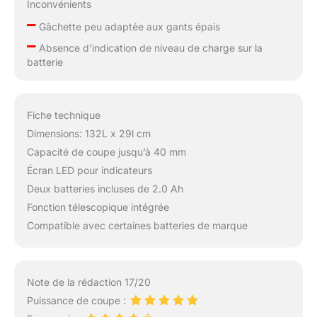
de coupe, ce qui facilite
Inconvénients
la taille des branches à
–
Gâchette peu adaptée aux gants épais
différents endroits et
–
augmente l'efficacité
Absence d’indication de niveau de charge sur la
du travail jusqu'à 300
batterie
%.
Fiche technique
Dimensions: 132L x 29l cm
Capacité de coupe jusqu’à 40 mm
Écran LED pour indicateurs
Deux batteries incluses de 2.0 Ah
Fonction télescopique intégrée
Compatible avec certaines batteries de marque
Note de la rédaction 17/20
Puissance de coupe :