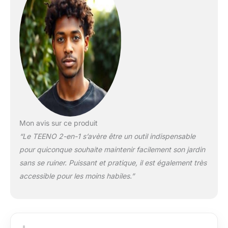
POLYVALENCE 2-
EN-1：Le taille-haie
télescopique TEENO
offre la flexibilité de
combiner des
perches extensibles
de 3 à 4 sections
pour s'adapter à vos
besoins. Le taille-haie
sans fil peut être
utilisé pour les
travaux à faible
Mon avis sur ce produit
hauteur, tandis que la
“Le TEENO 2-en-1 s’avère être un outil indispensable
perche extensible
pour quiconque souhaite maintenir facilement son jardin
peut être utilisée pour
sans se ruiner. Puissant et pratique, il est également très
atteindre des zones
difficiles d'accès en
accessible pour les moins habiles.”
hauteur, idéale pour
diverses tâches de
taille de jardin.
MOTEUR SANS