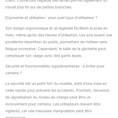
offre la flexibilité de
chers. L’ouverture réglable des lames permet également un
combiner des perches
travail plus fin sur de petites branches.
extensibles de 3 à 4
sections pour
Ergonomie et utilisation : pour quel type d’utilisateur ?
s'adapter à vos
besoins. Le taille-haie
Son design ergonomique et sa légèreté facilitent la prise en
sans fil peut être utilisé
main, même après des heures d’utilisation. Les avis louent une
pour les travaux à
excellente répartition du poids, permettant de l’utiliser sans
faible hauteur, tandis
fatigue excessive. Cependant, la taille de la gâchette peut
que la perche
extensible peut être
compliquer son usage avec des gants épais.
utilisée pour atteindre
Sécurité et fonctionnalités supplémentaires : à éviter pour
des zones difficiles
d'accès en hauteur,
certains ?
idéale pour diverses
tâches de taille de
La sécurité est un point fort du modèle, doté d’une mise en
jardin. MOTEUR SANS
veille rapide pour prévenir les accidents. Pourtant, l’absence
BALAI PUISSANT :
de signalisation du niveau de charge peut être un
Notre taille-haie
inconvénient pour certains. Les utilisateurs doivent être
télescopique TEENO
est équipé d'un moteur
vigilants, car une mauvaise manipulation peut être
sans balai à couple
dangereuse.