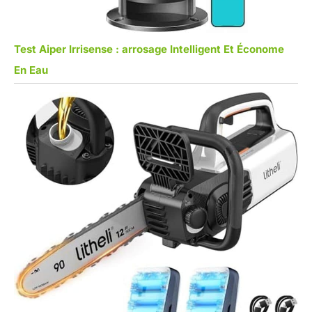
Test Aiper Irrisense : arrosage Intelligent Et Économe
En Eau