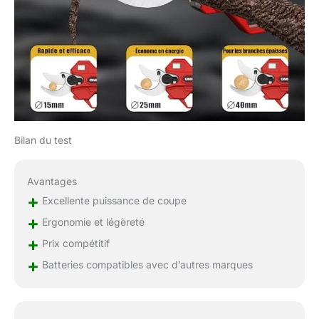
avec une excellente
résistance à la rouille, à
l'usure et au tranchant.
Il peut facilement
couper des branches
d'un diamètre de 40
mm. Et il y a 3 vitesses
de diamètre réglable,
plus sûr à utiliser.
COUPE MULTI-ANGLE
Bilan du test
AJUSTABLE POUR UNE
LARGE APPLICATION :
Avantages
Conçu pour la coupe
+
des branches dans les
Excellente puissance de coupe
jardins, les cours, les
+
Ergonomie et légèreté
parcs, les fermes et les
+
Prix compétitif
vergers, le taille-haie
télescopique sans fil
+
Batteries compatibles avec d’autres marques
amélioré offre plusieurs
angles ajustables pour
différentes situations