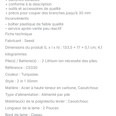
peuvent être rangées en
+
conforme à la description
toute sécurité Conseils &
+
outils et accessoires de qualité
Garantie: Après avoir
+
précis pour couper des branches jusqu’à 30 mm
installé la batterie et le
Inconvénients
sécateur, vous devez
–
boîtier plastique de faible qualité
–
service après-vente peu réactif
d'abord appuyer sur
Fiche technique
l'interrupteur de
démarrage du sécateur à
Fabricant : Seesii
manche télescopique
Dimensions du produit (L x l x h) : 133,5 x 17 x 0,1 cm; 4,1
afin de les utiliser
kilogrammes
correctement. 1 *
Pile(s) / Batterie(s) : : 2 Lithium-ion nécessite des piles.
bandoulière, 1 * lames de
rechange, 1 * pierre à
Référence : CS330
aiguiser pour lames, 2 x
Couleur : Turquoise.
petites clés, 1 * chargeur,
Style : 2 in 1 30mm
1 * gants, 1 * manuel
Matière : Acier à haute teneur en carbone, Caoutchouc
d'utilisation, 1 * perche
télescopique, 2 *
Type d’alimentation : Alimenté par pile
batteries 2000 mAh, 1 *
Matériau(x) de la poignée/du levier : Caoutchouc
sécateur électrique.
Longueur de la lame : 2 Pouces
Seesii offre une garantie
Bord de lame : Ciseau