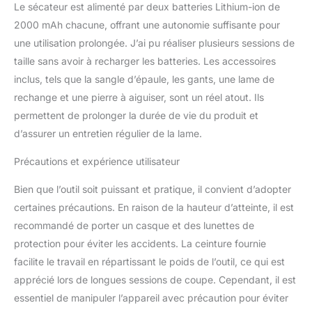
difficiles plus sûrs
Le sécateur est alimenté par deux batteries Lithium-ion de
Moteur Sans Balais &
2000 mAh chacune, offrant une autonomie suffisante pour
Batterie 2 x 2000 mAh:
une utilisation prolongée. J’ai pu réaliser plusieurs sessions de
Les sécateurs sans fil
taille sans avoir à recharger les batteries. Les accessoires
améliorés ont une durée
de vie 60 % plus longue
inclus, tels que la sangle d’épaule, les gants, une lame de
que les autres qui
rechange et une pierre à aiguiser, sont un réel atout. Ils
utilisent des moteurs
permettent de prolonger la durée de vie du produit et
brossés en cuivre pur.
d’assurer un entretien régulier de la lame.
Les ciseaux électriques
sont équipés de batteries
Précautions et expérience utilisateur
21 V 2 x 2 000 mAh qui
peuvent être utilisées
Bien que l’outil soit puissant et pratique, il convient d’adopter
pendant 6 à 8 heures.
certaines précautions. En raison de la hauteur d’atteinte, il est
Vous pouvez travailler
dehors toute la journée
recommandé de porter un casque et des lunettes de
sans vous soucier de la
protection pour éviter les accidents. La ceinture fournie
batterie ! (Remarque : les
facilite le travail en répartissant le poids de l’outil, ce qui est
batteries ne sont pas
apprécié lors de longues sessions de coupe. Cependant, il est
complètement chargées.
Veuillez charger les
essentiel de manipuler l’appareil avec précaution pour éviter