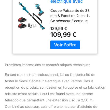
electrique avec
Perche, Portée de
Coupe Puissante de 33
4,6 m, Secateur
mm & Fonction 2-en-1 :
Telescopique
Ce sécateur électrique
Electrique &
combine une capacité de
Sécateur à Batterie
139,99 €
coupe impressionnante
2-en-1, 33 mm
109,99 €
jusqu’à 33 mm avec une
Sécateur Électrique
fonction perche
sans fil, 2x2.0 Ah
télescopique, idéale pour
Batteries, 600 W
tailler facilement aussi
Moteur Sans Balai
bien les branches
épaisses que celles en
Premières impressions et caractéristiques techniques
hauteur. Grâce à sa lame
SK5 en acier à haute
En tant que testeur professionnel, j’ai eu l’opportunité de
teneur en carbone, il
tester le Seesii Sécateur électrique avec Perche. Dès la
offre une coupe nette,
réception du produit, son design en turquoise et sa fabrication
durable et résistante à la
rouille. Léger et bien
robuste m’ont séduit. L’outil est fourni avec une perche
équilibré, il permet une
télescopique permettant une extension jusqu’à 2,50 m.
utilisation à une main
Combiné au sécateur, cela offre une hauteur d’atteinte de
sans effort, tout en