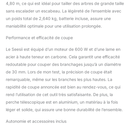
4,80 m, ce qui est idéal pour tailler des arbres de grande taille
réduisant la fatigue des
bras et poignets
sans escalader un escabeau. La légèreté de l’ensemble avec
Sécateur Électrique
un poids total de 2,640 kg, batterie incluse, assure une
Multifonctionnel
maniabilité optimale pour une utilisation prolongée.
Télescopique: Le
sécateur électrique Seesii
Performance et efficacité de coupe
est équipé d'une tige
d'extension de 2,4 m de
Le Seesii est équipé d’un moteur de 600 W et d’une lame en
long. Cela vous évite le
acier à haute teneur en carbone. Cela garantit une efficacité
risque de grimper sur
redoutable pour couper des branchages jusqu’à un diamètre
des échelles. La perche
télescopique s'étend de
de 30 mm. Lors de mon test, la précision de coupe était
4,9FT à 9FT jusqu'à
remarquable, même sur les branches les plus hautes. La
15FT de haut. La perche
rapidité de coupe annoncée est bien au rendez-vous, ce qui
télescopique répond à
rend l’utilisation de cet outil très satisfaisante. De plus, la
vos besoins lors de la
taille des branches
perche télescopique est en aluminium, un matériau à la fois
hautes et vous aide à
léger et solide, qui assure une bonne durabilité de l’ensemble.
ajuster la distance de
coupe à tout moment.
Autonomie et accessoires inclus
Rendez les travaux