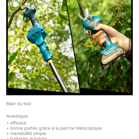
travail d'élagage plus
efficace, sûr et pratique
Assurez Votre Sécurité:
Grâce à la conception
innovante du verrouillage
de sécurité, après avoir
allumé l'interrupteur
d'alimentation, vous
devez appuyer sur la
gâchette deux fois de
suite pour déverrouiller le
sécateur électrique afin
d'éviter toute coupe
accidentelle ou que les
enfants démarrent le
sécateur. Après
Bilan du test
utilisation, appuyez et
maintenez la gâchette
Avantages
pendant 3 à 5 secondes.
+
efficace
+
bonne portée grâce à la perche télescopique
Les lames se ferment
+
maniabilité simple
automatiquement et
+
batteries durables