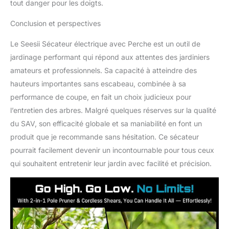
batteries avant la
tout danger pour les doigts.
première utilisation
Répondre à divers
Conclusion et perspectives
besoins d'élagage: Que
vous preniez soin des
Le Seesii Sécateur électrique avec Perche est un outil de
fleurs et des plantes
jardinage performant qui répond aux attentes des jardiniers
dans un jardin familial,
amateurs et professionnels. Sa capacité à atteindre des
entreteniez le
hauteurs importantes sans escabeau, combinée à sa
verdissement public
dans un parc, gériez les
performance de coupe, en fait un choix judicieux pour
cultures dans une ferme
l’entretien des arbres. Malgré quelques réserves sur la qualité
ou élagiez des arbres
du SAV, son efficacité globale et sa maniabilité en font un
fruitiers dans un verger,
produit que je recommande sans hésitation. Ce sécateur
les cisailles à branches
pourrait facilement devenir un incontournable pour tous ceux
hautes Seesii peuvent
facilement faire le travail.
qui souhaitent entretenir leur jardin avec facilité et précision.
La conception réglable
de sa perche
télescopique vous
permet d'élaguer les
branches hautes sans
échelle, rendant votre