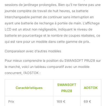
rapide et facilite la coupe
sessions de jardinage prolongées. Bien qu’il ne tienne pas une
des branches. Il réduit
journée complète de travail de huit heures, sa batterie
considérablement les
pertes d'énergie et la
interchangeable permet de continuer sans interruption en
chaleur causées par la
ayant une batterie de rechange à portée de main. L’affichage
friction du moteur, ne
LCD est un atout non négligeable, indiquant le niveau de
nécessite pas de
batterie en pourcentage et le nombre de coupes réalisées, ce
changement de
charbons et a une durée
qui est rare pour un modèle dans cette gamme de prix.
de vie plus longue.
Comparaison avec d’autres modèles
Coupe en seulement
0,29 secondes.
Pour mieux comprendre la position du SWANSOFT PRU28 sur
【HAUTE
PERFORMANCE
le marché, voici un tableau comparatif avec un modèle
BATTERIE 16,8V
concurrent, l’AOSTOK :
2000mAh】 - Équipé de
2 batteries rechargeables
SWANSOFT
de 16,8V 2000mAh, cet
Caractéristiques
AOSTOK
PRU28
élagage garantit une
utilisation tout au long de
la journée. Les batteries
Prix
169 €
69 €
ont passé diverses