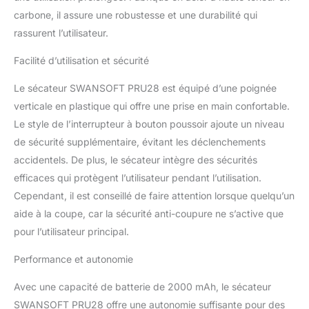
résistantes à l'usure. La
carbone, il assure une robustesse et une durabilité qui
coupe est réalisée
rassurent l’utilisateur.
facilement et rapidement,
similaire à la coupe du
Facilité d’utilisation et sécurité
beurre. 【CONTRÔLE DE
COUPURE
Le sécateur SWANSOFT PRU28 est équipé d’une poignée
PROGRESSIF】- Coupe
verticale en plastique qui offre une prise en main confortable.
progressive sensible et
Le style de l’interrupteur à bouton poussoir ajoute un niveau
rapide. Avec 2 roues
dentées ajustables pour
de sécurité supplémentaire, évitant les déclenchements
une coupe de 0 à 20 mm
accidentels. De plus, le sécateur intègre des sécurités
et de 0 à 28 mm, il
efficaces qui protègent l’utilisateur pendant l’utilisation.
s'adapte à différents
Cependant, il est conseillé de faire attention lorsque quelqu’un
besoins de coupe,
permettant une coupe
aide à la coupe, car la sécurité anti-coupure ne s’active que
plus sûre et plus précise.
pour l’utilisateur principal.
【MOTEUR ULTRA
ROBUSTE SANS BALAIS
Performance et autonomie
EN CUIVRE 100%】- Le
moteur sans balais de
Avec une capacité de batterie de 2000 mAh, le sécateur
850 W est plus puissant,
SWANSOFT PRU28 offre une autonomie suffisante pour des