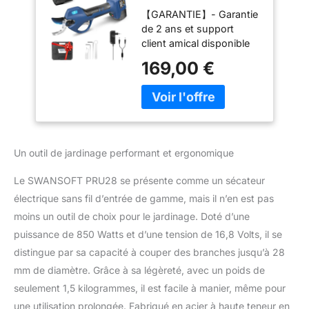
Gamme
【GARANTIE】- Garantie
Professionnel]
de 2 ans et support
SWANSOFT PRU28
client amical disponible
Secateur Electrique
24h/24, 7j/7. Adapté aux
sans Fil,28mm
169,00 €
roses et aux arbustes.
16,8V 850W
【DIAMÈTRE DE
Sécateur Électrique
COUPURE DE 28 MM】-
sans Fil pour Vigne,
Le coupe-branches
Olivier, Arbre
électrique Swansoft-
Fruitier,
PRU28 peut couper sans
Jardinage,Vergers
Un outil de jardinage performant et ergonomique
effort des branches
d'une épaisseur allant
Le SWANSOFT PRU28 se présente comme un sécateur
jusqu'à 28 mm sans
électrique sans fil d’entrée de gamme, mais il n’en est pas
causer de dommages.
moins un outil de choix pour le jardinage. Doté d’une
Les lames sont
fabriquées en acier
puissance de 850 Watts et d’une tension de 16,8 Volts, il se
suisse SK5 de haute
distingue par sa capacité à couper des branches jusqu’à 28
performance trempé
mm de diamètre. Grâce à sa légèreté, avec un poids de
avec un revêtement en
seulement 1,5 kilogrammes, il est facile à manier, même pour
téflon, ce qui les rend
tranchantes et
une utilisation prolongée. Fabriqué en acier à haute teneur en