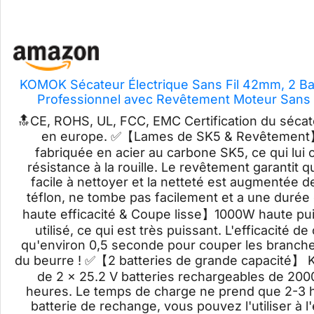
KOMOK Sécateur Électrique Sans Fil 42mm, 2 Bat
Professionnel avec Revêtement Moteur Sans 
(42mm
🔝CE, ROHS, UL, FCC, EMC Certification du sécate
en europe. ✅【Lames de SK5 & Revêtement】: L
fabriquée en acier au carbone SK5, ce qui lui
résistance à la rouille. Le revêtement garantit
facile à nettoyer et la netteté est augmentée d
téflon, ne tombe pas facilement et a une durée
haute efficacité & Coupe lisse】1000W haute pui
utilisé, ce qui est très puissant. L'efficacité d
qu'environ 0,5 seconde pour couper les branc
du beurre ! ✅【2 batteries de grande capacité】 K
de 2 x 25.2 V batteries rechargeables de 2000
heures. Le temps de charge ne prend que 2-3 
batterie de rechange, vous pouvez l'utiliser à l