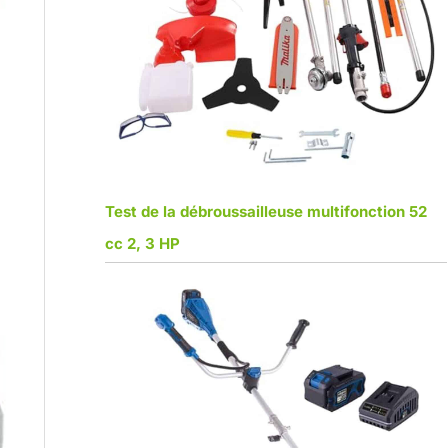
Test de la débroussailleuse multifonction 52
cc 2, 3 HP