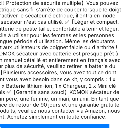
 ! Protection de sécurité multiple】Vous pouvez
ctrique sans fil s'arrête de couper lorsque le doigt
activer le sécateur électrique, il entra en mode
 sécateur n'est pas utilisé. ✅【Léger et compact,
ie de petite taille, confortable à tenir et léger.
ile à utiliser pour les femmes et les personnes
ongue période d'utilisation. Même les débutants
 aux utilisateurs de poignet faible ou d'arthrite !
KOMOK sécateur avec batterie est presque prêt à
c un manuel détaillé et entièrement en français avec
plus de sécurité, veuillez retirer la batterie du
 ✅【Plusieurs accessoires, vous avez tout ce dont
t vous avez besoin dans ce kit, y compris：1 x
 x Batterie lithium-ion, 1 x Chargeur, 2 x Mini clé
rançais ✅【Garantie sans souci】KOMOK sécateur de
 un père, une femme, un mari, un ami. En tant que
e de retour de 90 jours et une garantie gratuite
roduits, veuillez nous contacter via Amazon, nous
ant. Achetez simplement en toute confiance.