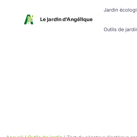
Aller
Jardin écolog
au
Le jardin d'Angélique
contenu
Outils de jardi