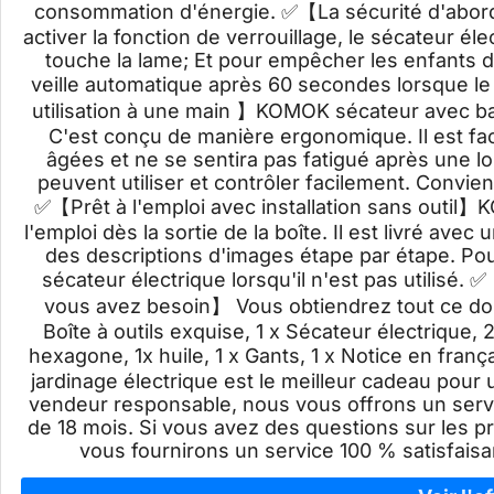
consommation d'énergie. ✅【La sécurité d'abord
activer la fonction de verrouillage, le sécateur éle
touche la lame; Et pour empêcher les enfants d'
veille automatique après 60 secondes lorsque le
utilisation à une main 】KOMOK sécateur avec batter
C'est conçu de manière ergonomique. Il est fac
âgées et ne se sentira pas fatigué après une l
peuvent utiliser et contrôler facilement. Convient
✅【Prêt à l'emploi avec installation sans outil】
l'emploi dès la sortie de la boîte. Il est livré ave
des descriptions d'images étape par étape. Pour 
sécateur électrique lorsqu'il n'est pas utilisé.
vous avez besoin】 Vous obtiendrez tout ce don
Boîte à outils exquise, 1 x Sécateur électrique, 2
hexagone, 1x huile, 1 x Gants, 1 x Notice en f
jardinage électrique est le meilleur cadeau pour
vendeur responsable, nous vous offrons un servic
de 18 mois. Si vous avez des questions sur les p
vous fournirons un service 100 % satisfais