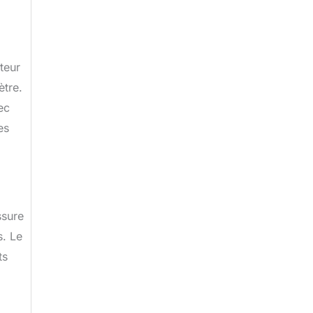
teur
ètre.
ec
es
ssure
s. Le
ts