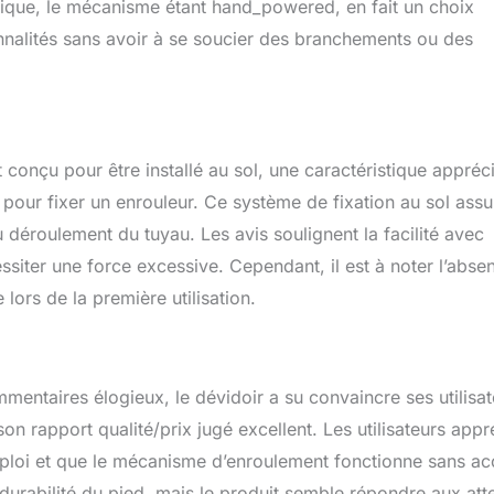
trique, le mécanisme étant hand_powered, en fait un choix
onnalités sans avoir à se soucier des branchements ou des
conçu pour être installé au sol, une caractéristique appréc
pour fixer un enrouleur. Ce système de fixation au sol assu
 déroulement du tuyau. Les avis soulignent la facilité avec
ssiter une force excessive. Cependant, il est à noter l’abse
 lors de la première utilisation.
ntaires élogieux, le dévidoir a su convaincre ses utilisat
son rapport qualité/prix jugé excellent. Les utilisateurs appr
’emploi et que le mécanisme d’enroulement fonctionne sans ac
durabilité du pied, mais le produit semble répondre aux att