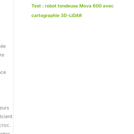
Test : robot tondeuse Mova 600 avec
cartographie 3D-LiDAR
iée
re
nce
eurs
écient
croc.
entes