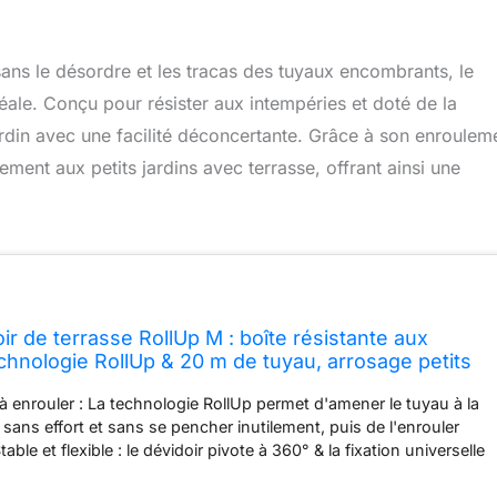
sans le désordre et les tracas des tuyaux encombrants, le
éale. Conçu pour résister aux intempéries et doté de la
ardin avec une facilité déconcertante. Grâce à son enroulem
ement aux petits jardins avec terrasse, offrant ainsi une
r de terrasse RollUp M : boîte résistante aux
chnologie RollUp & 20 m de tuyau, arrosage petits
rrasse, enroulement automatique, turquoise (18617-
 à enrouler : La technologie RollUp permet d'amener le tuyau à la
sans effort et sans se pencher inutilement, puis de l'enrouler
le et flexible : le dévidoir pivote à 360° & la fixation universelle
 sur le bois et le béton. Avec 20 m de tuyau, la boîte est idéale
taille moyenne Durable et sûr : grâce à la technologie RollControl,