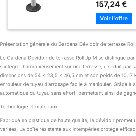
157,24 €
le tuyau n'est pas
les nœuds et les tor
UV & le gel, la boît
Contenu de livraiso
tuyau 11 mm, 1 x tu
robinet, raccord de 
Présentation générale du Gardena Dévidoir de terrasse Ro
y compris vis et che
Le Gardena Dévidoir de terrasse RollUp M se distingue par 
s’intégrer harmonieusement sur une terrasse, il séduit par 
dimensions de 54 x 23,5 x 46,5 cm et son poids de 10,17 k
enrouleur de tuyau d’arrosage facile à manipuler. Grâce à
automatique du tuyau sans effort, permettant ainsi de gag
Technologie et matériaux
Fabriqué en plastique de haute qualité, le dévidoir promet
variées. La boîte résistante aux intempéries protège effica