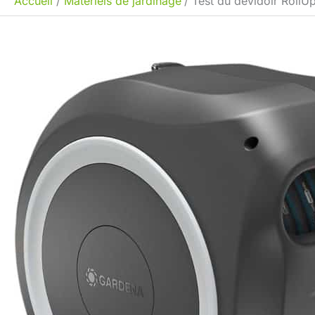
Accueil
Matériels de jardinage
Test du dévidoir RollU