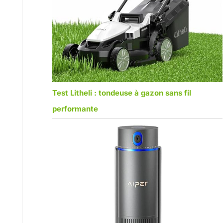
Test Litheli : tondeuse à gazon sans fil
performante