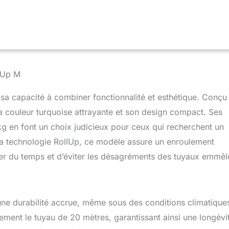
 endommagé lors de son enroulement. Le guide-tuyau intégré évite
sions Résistant aux intempéries : grâce à la protection contre les
e est utilisable toute l’année & ne doit pas être démonté en hiver
n : 1 x Gardena dévidoir pour terrasse RollUp de qualité S, 20 m de
yau de raccordement, pièces originales Gardena (raccord de
tuyau, arrêt d'eau), 1 x lance de nettoyage, 1 x fixation universelle
llUp M
villes
sa capacité à combiner fonctionnalité et esthétique. Conçu
sa couleur turquoise attrayante et son design compact. Ses
g en font un choix judicieux pour ceux qui recherchent un
 sa technologie RollUp, ce modèle assure un enroulement
ner du temps et d’éviter les désagréments des tuyaux emmêl
 une durabilité accrue, même sous des conditions climatique
cement le tuyau de 20 mètres, garantissant ainsi une longévi