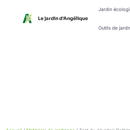
Aller
Jardin écolog
au
Le jardin d'Angélique
contenu
Outils de jardi