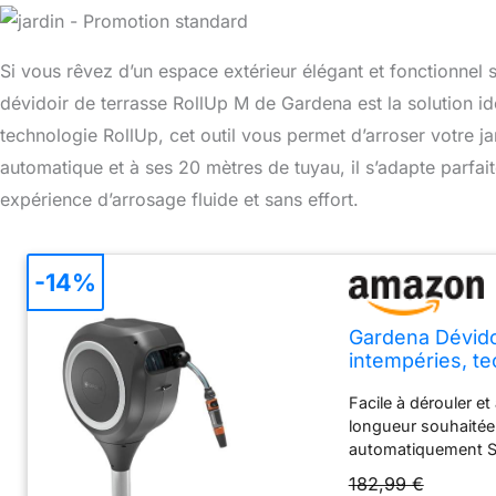
Si vous rêvez d’un espace extérieur élégant et fonctionnel 
dévidoir de terrasse RollUp M de Gardena est la solution id
technologie RollUp, cet outil vous permet d’arroser votre j
automatique et à ses 20 mètres de tuyau, il s’adapte parfait
expérience d’arrosage fluide et sans effort.
-14%
Gardena Dévidoi
intempéries, te
jardins avec te
Facile à dérouler et
20)
longueur souhaitée 
automatiquement Stab
crée une solide base
182,99 €
pour les jardins de 