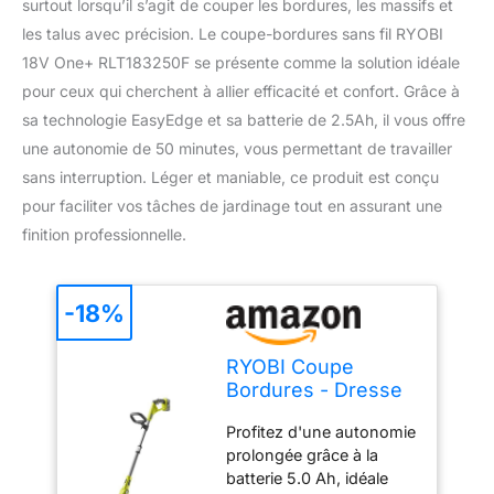
surtout lorsqu’il s’agit de couper les bordures, les massifs et
les talus avec précision. Le coupe-bordures sans fil RYOBI
18V One+ RLT183250F se présente comme la solution idéale
pour ceux qui cherchent à allier efficacité et confort. Grâce à
sa technologie EasyEdge et sa batterie de 2.5Ah, il vous offre
une autonomie de 50 minutes, vous permettant de travailler
sans interruption. Léger et maniable, ce produit est conçu
pour faciliter vos tâches de jardinage tout en assurant une
finition professionnelle.
-18%
RYOBI Coupe
Bordures - Dresse
Bordures 18V One+
Profitez d'une autonomie
- 1 Batterie 5.0 Ah -
prolongée grâce à la
1 Chargeur Rapide
batterie 5.0 Ah, idéale
RLT183250F