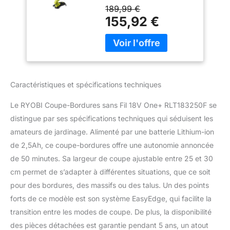
pour les travaux de
189,99 €
jardinage prolongés,
155,92 €
vous permettant de
tondre et de tailler sans
interruption. Optimisez
votre temps et vos
efforts. Ce modèle est
équipé d'un chargeur
Caractéristiques et spécifications techniques
rapide, permettant de
recharger la batterie en
Le RYOBI Coupe-Bordures sans Fil 18V One+ RLT183250F se
un temps record. Vous
distingue par ses spécifications techniques qui séduisent les
serez ainsi toujours prêt
amateurs de jardinage. Alimenté par une batterie Lithium-ion
à entretenir votre espace
extérieur sans perdre de
de 2,5Ah, ce coupe-bordures offre une autonomie annoncée
temps. Sa conception
de 50 minutes. Sa largeur de coupe ajustable entre 25 et 30
ergonomique et légère
cm permet de s’adapter à différentes situations, que ce soit
facilite la maniabilité et
pour des bordures, des massifs ou des talus. Un des points
réduit la fatigue lors des
sessions de jardinage.
forts de ce modèle est son système EasyEdge, qui facilite la
Idéal pour les utilisateurs
transition entre les modes de coupe. De plus, la disponibilité
recherchant confort et
des pièces détachées est garantie pendant 5 ans, un atout
efficacité dans leur