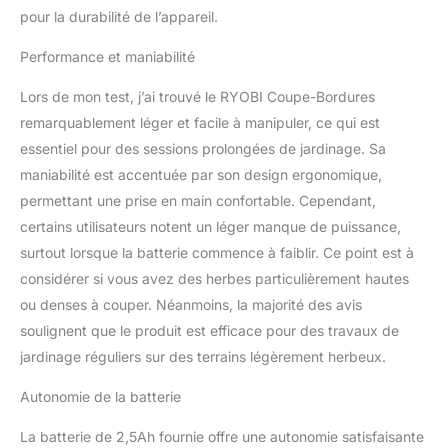
pour la durabilité de l’appareil.
travail. Le système de
coupe à fil permet une
Performance et maniabilité
finition précise et
soignée, garantissant un
Lors de mon test, j’ai trouvé le RYOBI Coupe-Bordures
résultat impeccable pour
remarquablement léger et facile à manipuler, ce qui est
vos bordures et espaces
verts. Transformez votre
essentiel pour des sessions prolongées de jardinage. Sa
jardin en un véritable
maniabilité est accentuée par son design ergonomique,
havre de paix.
permettant une prise en main confortable. Cependant,
Compatible avec la
certains utilisateurs notent un léger manque de puissance,
gamme One+, ce produit
offre une polyvalence
surtout lorsque la batterie commence à faiblir. Ce point est à
inégalée. Utilisez la
considérer si vous avez des herbes particulièrement hautes
même batterie pour
ou denses à couper. Néanmoins, la majorité des avis
différents outils de
soulignent que le produit est efficace pour des travaux de
jardinage, simplifiant
ainsi votre rangement et
jardinage réguliers sur des terrains légèrement herbeux.
vos achats futurs.
Autonomie de la batterie
La batterie de 2,5Ah fournie offre une autonomie satisfaisante