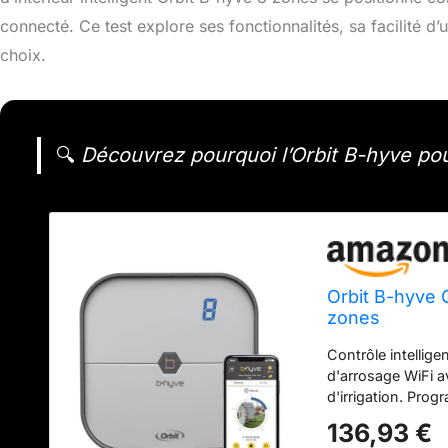
connecté. Ce test explore ses fonctionnalités, sa facilité d’
choix.
🔍
Découvrez pourquoi l’Orbit B-hyve pourr
Orbit B-hyve C
zones
Contrôle intellige
d'arrosage WiFi a
d'irrigation. Pro
depuis n'importe o
136,93 €
notre système d'