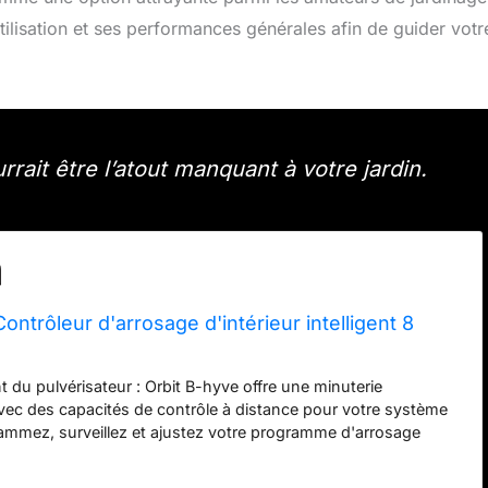
utilisation et ses performances générales afin de guider votr
ait être l’atout manquant à votre jardin.
ontrôleur d'arrosage d'intérieur intelligent 8
nt du pulvérisateur : Orbit B-hyve offre une minuterie
vec des capacités de contrôle à distance pour votre système
grammez, surveillez et ajustez votre programme d'arrosage
ù en utilisant l'application conviviale. Arrosage efficace facile :
arrosage automatique fonctionne avec d'autres techniques