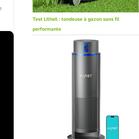
e
Test Litheli : tondeuse à gazon sans fil
performante