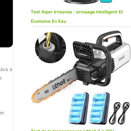
Test Aiper Irrisense : arrosage Intelligent Et
Économe En Eau
râce à
e
ler