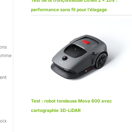
Test de la tronçonneuse Litheli 2 x 20V :
performance sans fil pour l’élagage
ions
gramme
ent
Test : robot tondeuse Mova 600 avec
cartographie 3D-LiDAR
hoix