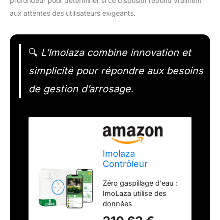
profondeur pour déterminer si ce dispositif répond vraiment
aux attentes des utilisateurs exigeants.
🔍
L’Imolaza combine innovation et
simplicité pour répondre aux besoins
de gestion d’arrosage.
Imolaza
Contrôleur
d'arrosage
Zéro gaspillage d'eau :
intelligent,
ImoLaza utilise des
contrôleur
données
d'arrosage WiFi,
météorologiques
contrôleur