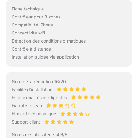
avancées pour un
arrosage efficace, un
Fiche technique
gain de temps et une
Contrôleur pour 8 zones
conservation de l'eau
Compatibilité iPhone
Technologie OTA
avancée : la
Connectivité wifi
technologie Over-the-
Détection des conditions climatiques
Air (OTA) d'ImoLaza
Contrôle à distance
permet l'auto-
Installation guidée via application
apprentissage et
l'irrigation auto-
évolutive. Il reçoit et
télécharge à distance
Note de la rédaction 16/20
des algorithmes
Facilité d’installation :
d'irrigation intelligents
mis à jour en continu,
Fonctionnalités intelligentes :
améliorant l'efficacité
Fiabilité réseau :
de l'irrigation au fil du
Efficacité économique :
temps
Support client :
Notes des utilisateurs 4.6/5