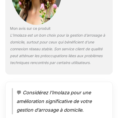
compte des
conditions
météorologiques
locales et des
facteurs sur site tels
que le type de plante,
Mon avis sur ce produit
le type de sol et la
L’Imolaza est un bon choix pour la gestion d’arrosage à
lumière du soleil. Il
domicile, surtout pour ceux qui bénéficient d’une
génère
connexion réseau stable. Son service client de qualité
automatiquement
des durées
peut atténuer les préoccupations liées aux problèmes
d'arrosage précises,
techniques rencontrés par certains utilisateurs.
calcule
l'évapotranspiration
en temps réel (ET) et
ajuste la fréquence
d'arrosage. Votre
💬
Considérez l’Imolaza pour une
cour ne sera arrosée
qu'en cas de besoin
amélioration significative de votre
Planification super
gestion d’arrosage à domicile.
flexible : adaptez
sans effort les