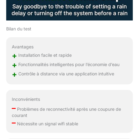
le besoin de courir
constamment dans le
garage Installation
rapide et facile :
ImoLaza vous permet
Bilan du test
de mettre à niveau
n'importe quel système
Avantages
d'arrosage traditionnel
+
en un système
Installation facile et rapide
intelligent. L'installation
+
Fonctionnalités intelligentes pour l’économie d’eau
à faire soi-même ne
+
Contrôle à distance via une application intuitive
prend que 15 à 30
minutes, aucun outil
spécial n'est
nécessaire. Que vous
Inconvénients
soyez un débutant ou
–
un professionnel,
Problèmes de reconnectivité après une coupure de
ImoLaza offre une
courant
simplicité plug-and-
–
Nécessite un signal wifi stable
play avec des
fonctionnalités