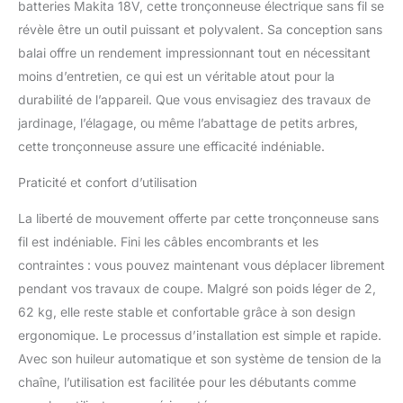
batteries Makita 18V, cette tronçonneuse électrique sans fil se
sans fil. Lubrification automatique de la
chaîne : Lorsque la tronçonneuse démarre, le
révèle être un outil puissant et polyvalent. Sa conception sans
réservoir d'huile fournit automatiquement de
balai offre un rendement impressionnant tout en nécessitant
l'huile à la chaîne, ce qui garantit une durée
moins d’entretien, ce qui est un véritable atout pour la
de vie maximale du guide-chaîne et de la
durabilité de l’appareil. Que vous envisagiez des travaux de
chaîne. Sécurité renforcée pour
tronçonneuse : frein de chaîne instantané
jardinage, l’élagage, ou même l’abattage de petits arbres,
anti-rebond et double interrupteur de
cette tronçonneuse assure une efficacité indéniable.
sécurité. Poignée ergonomique
antidérapante pour une prise en main sûre et
Praticité et confort d’utilisation
confortable de cette scie. CE QUE VOUS
OBTENEZ : Corps de la tronçonneuse
La liberté de mouvement offerte par cette tronçonneuse sans
KIESBOHR CSX001 (outil seulement), 1 ×
fil est indéniable. Fini les câbles encombrants et les
plaque de guidage, 2 × chaînes, service 24
contraintes : vous pouvez maintenant vous déplacer librement
heures sans souci et garantie d'un an.
pendant vos travaux de coupe. Malgré son poids léger de 2,
62 kg, elle reste stable et confortable grâce à son design
ergonomique. Le processus d’installation est simple et rapide.
Avec son huileur automatique et son système de tension de la
chaîne, l’utilisation est facilitée pour les débutants comme