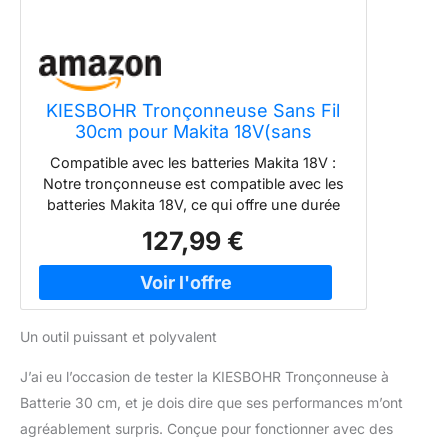
KIESBOHR Tronçonneuse Sans Fil
30cm pour Makita 18V(sans
batterie)
Compatible avec les batteries Makita 18V :
Notre tronçonneuse est compatible avec les
batteries Makita 18V, ce qui offre une durée
de fonctionnement plus longue et une plus
127,99 €
grande flexibilité dans votre travail.
Technologie Sans Balais : Notre
tronçonneuse est équipée d'un moteur sans
balais, puissant et durable. Vous pouvez
ainsi effectuer les travaux les plus exigeants
Un outil puissant et polyvalent
en toute simplicité. Tension de chaîne sans
outil : réglez la tension de la lame en un
J’ai eu l’occasion de tester la KIESBOHR Tronçonneuse à
instant, sans clé ni tournevis. Idéal pour les
Batterie 30 cm, et je dois dire que ses performances m’ont
ajustements rapides, notamment lors des
agréablement surpris. Conçue pour fonctionner avec des
travaux d’élagage avec votre tronçonneuse