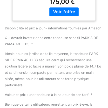
175,00 €
batteries ne sont pas
incluses dans la livraison
Moteur innovant sans
balais à haute efficacité
énergétique - Jusqu'à 30
Disponibilité et prix à jour – informations fournies par Amazon
% d'autonomie plus
longue que les moteurs
Qui devrait investir dans cette tondeuse sans fil PARK SIDE
traditionnels -
Technologie moteur sans
PRMA 40-Li B3 ?
balais et sans entretien -
Idéale pour les jardins de taille moyenne, la tondeuse PARK
Puissant et silencieux
Deux types de tonte au
SIDE PRMA 40-Li B3 séduira ceux qui recherchent une
choix : (mode Auto/ECO)
solution légère et facile à manier. Son poids plume de 14,7 kg
: mode automatique pour
et sa dimension compacte permettent une prise en main
une efficacité et une
aisée, même pour les utilisateurs sans force physique
performance de coupe
maximales / Mode ECO
particulière.
pour des coupes faciles
Réglage central de la
Valeur et prix : une tondeuse à la hauteur de son tarif ?
hauteur de coupe à 7
Bien que certains utilisateurs regrettent un prix élevé, la
niveaux, retrait des bords