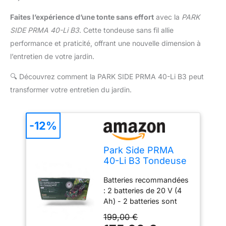
Faites l’expérience d’une tonte sans effort
avec la
PARK
SIDE PRMA 40-Li B3
. Cette tondeuse sans fil allie
performance et praticité, offrant une nouvelle dimension à
l’entretien de votre jardin.
🔍
Découvrez comment la PARK SIDE PRMA 40-Li B3 peut
transformer votre entretien du jardin.
-12%
Park Side PRMA
40-Li B3 Tondeuse
à Gazon sans Fil 40
Batteries recommandées
V, Vert
: 2 batteries de 20 V (4
Ah) - 2 batteries sont
obligatoires pour le
199,00 €
fonctionnement, les