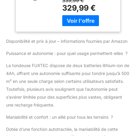
339,99 €
système 40V alimenté
Mulching et Éjection
329,99 €
par 2 batteries 20V et
Latérale • Bac 50L •
offre une largeur de
Hauteur de Coupe
coupe de 46 cm adaptée
25–75 mm
aux jardins de taille
moyenne. HAUTEUR DE
Disponibilité et prix à jour – informations fournies par Amazon
COUPE RÉGLABLE –
Ajustez facilement la
Puissance et autonomie : pour quel usage permettent-elles ?
hauteur de coupe de 25
à 75 mm afin d’obtenir
La tondeuse FUXTEC dispose de deux batteries lithium-ion de
un résultat adapté aux
4Ah, offrant une autonomie suffisante pour tondre jusqu’à 500
différentes conditions de
pelouse et à vos
m² en une seule charge selon certains utilisateurs satisfaits.
préférences. BAC DE
Toutefois, plusieurs avis soulignent que l’autonomie peut
RAMASSAGE 50 L – Le
s’avérer limitée pour des superficies plus vastes, obligeant
grand bac de collecte
une recharge fréquente.
réduit la fréquence des
vidages et se retire
Maniabilité et confort : un allié pour tous les terrains ?
facilement pour un
entretien plus pratique
Dotée d’une fonction autotractée, la maniabilité de cette
du jardin. MULCHING ET