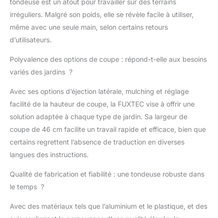
tondeuse est un atout pour travailler sur des terrains
ÉJECTION LATÉRALE –
Choisissez entre le
irréguliers. Malgré son poids, elle se révèle facile à utiliser,
ramassage, le mulching
même avec une seule main, selon certains retours
ou l’éjection latérale
d’utilisateurs.
selon les besoins de
votre pelouse et les
Polyvalence des options de coupe : répond-t-elle aux besoins
conditions de tonte. SET
variés des jardins ?
COMPLET AVEC
BATTERIES – Livrée avec
Avec ses options d’éjection latérale, mulching et réglage
2 batteries lithium-ion
facilité de la hauteur de coupe, la FUXTEC vise à offrir une
4Ah et un double
chargeur, la tondeuse est
solution adaptée à chaque type de jardin. Sa largeur de
prête à l’emploi pour les
coupe de 46 cm facilite un travail rapide et efficace, bien que
travaux d’entretien
certains regrettent l’absence de traduction en diverses
réguliers.
langues des instructions.
Qualité de fabrication et fiabilité : une tondeuse robuste dans
le temps ?
Avec des matériaux tels que l’aluminium et le plastique, et des