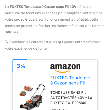
La
FUXTEC Tondeuse à Gazon sans Fil 40V
offre une
multitude de fonctions avancées pour simplifier l’entretien de
votre jardin. Grâce à son fonctionnement
autotracté
, cette
tondeuse promet de faciliter les tâches même sur des terrains
difficiles.
🔍
Examinez les caractéristiques qui pourraient transformer
votre expérience de tonte.
-3%
FUXTEC Tondeuse
à Gazon sans Fil
40V FX-E2RM46 •
TONDEUSE SANS FIL
Autotractée avec 2
AUTOTRACTÉE 40V – La
Batteries 4Ah et
FUXTEC FX-E2RM46
Double Chargeur •
fonctionne avec un
Coupe 46 cm •