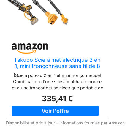
Takuoo Scie à mât électrique 2 en
1, mini tronçonneuse sans fil de 8
pouces avec tige d'extension, scie
[Scie à poteau 2 en 1 et mini tronçonneuse]
à poteaux alimentée par batterie 21
Combinaison d'une scie à mât haute portée
V 2 × 4,0 Ah, portée max 15 pieds,
et d'une tronçonneuse électrique portable de
tronçonneuse sans balais
8 pouces, offrant la polyvalence de tailler des
335,41 €
branches basses ou de travailler avec les
tiges d'extension sur de grands arbres.
Taillez les arbres sans effort avec notre scie à
poteaux multifonctionnelle, conçue pour des
Disponibilité et prix à jour – informations fournies par Amazon
possibilités durables. Convient pour le
jardinage, l'aménagement paysager,