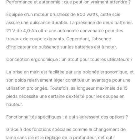
Performance et autonomie : que peut-on vraiment attendre ?
l'entretien des arbres, l'extérieur. [Coupe
multi-angle réglable & piscine d'extension]
Équipée d’un moteur brushless de 900 watts, cette scie
Vous pouvez ajuster la longueur d'extension
assure une puissance durable. La présence de deux batteries
en augmentant ou en diminuant le nombre
21 V de 4,0 Ah offre une autonomie convenable pour des
de bielles. Des longueurs d'extension sont
disponibles jusqu'à 2,0 m ou 2,5 m, ce qui
travaux de coupe exigeants. Cependant, l’absence
vous permet d'atteindre 15 pieds en toute
d’indicateur de puissance sur les batteries est à noter.
sécurité et facilement, éliminant ainsi le
besoin d'échelles instables. Remarque : vous
Conception ergonomique : un atout pour tous les utilisateurs ?
devez connecter au moins 3 poteaux
d'extension pour l'utiliser. La tige d'extension
La prise en main est facilitée par une poignée ergonomique, et
améliorée offre plusieurs angles réglables
son poids relativement léger constitué un avantage pour une
pour différentes situations de coupe, ce qui
utilisation prolongée. Toutefois, sa longueur maximale de 15
facilite la coupe des branches à différents
pieds nécessite une certaine dextérité pour les coupes en
endroits. [2 Pcs 21V 4000mAh Alimenté par
Batterie Pole Chainsaw] La tronçonneuse à
hauteur.
poteau électrique Takuoo est livrée avec 2
piles au lithium de grande capacité, vous
Fonctionnalités spécifiques : à qui s’adressent ces options ?
permettant de travailler pendant de longues
Grâce à des fonctions spéciales comme le changement de
périodes sans interruption. Les batteries
peuvent être complètement chargées en
lame sans clé et le réglage de la profondeur, cet outil