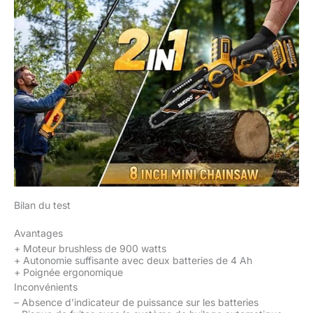
rapidement en tournant un bouton. Profitez
d'un entretien sans tracas et d'une
manipulation facile. [Emballage inclus] Le kit
de scie à poteau électrique portable Takuoo
de 8 pouces comprend 1 mini tronçonneuse
de 8 pouces, 4 x barre d'extension
combinée, 2 x batteries rechargeables 4,0Ah,
1 x chargeur de batterie, 2 x chaîne de 8
pouces (45 gauche), 1 x manuel d'utilisation,
1 x sac de transport. C'est le cadeau parfait
pour tout le monde, idéal pour papa, maman,
amis, jardiniers et bricoleurs. Rendez le
jardinage plus facile et plus agréable pour
vos proches.
Bilan du test
Avantages
+
Moteur brushless de 900 watts
+
Autonomie suffisante avec deux batteries de 4 Ah
+
Poignée ergonomique
Inconvénients
–
Absence d’indicateur de puissance sur les batteries