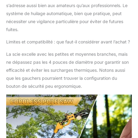
deux heures et prennent en charge jusqu'à
s’adresse aussi bien aux amateurs qu’aux professionnels. Le
50 à 60 minutes d'utilisation. Nous vous
système de huilage automatique, bien que pratique, peut
recommandons de charger la batterie à la
nécessiter une vigilance particulière pour éviter de futures
réception du colis pour une meilleure
expérience. [Moteur sans balais puissant] La
fuites.
tronçonneuse à pile alimentée par batterie
avec moteur sans balais puissant fournit une
Limites et compatibilité : que faut-il considérer avant l’achat ?
vitesse de coupe jusqu'à 10,0 m/s.
La scie excelle avec les petites et moyennes branches, mais
L'efficacité de coupe est augmentée de
200%, tandis que les pertes sont réduites de
ne dépassez pas les 4 pouces de diamètre pour garantir son
90%. Il en résulte moins d'usure et prolonge
efficacité et éviter les surcharges thermiques. Notons aussi
la durée de vie de l'outil. [Système d'huile
que les gauchers pourraient trouver la configuration du
amélioré et réglage de la chaîne sans outil] La
bouton de sécurité peu ergonomique.
scie à poils sans balais Takuoo est équipée
d'un système de lubrification automatique
amélioré. Il suffit de verser le lubrifiant dans le
réservoir et d'appuyer sur la cruche pour
lubrifier la chaîne afin de garantir une coupe
fluide et efficace à chaque fois. (Ajoutez 2/3
du volume à la fois pour éviter les fuites
d'huile.) La chaîne peut être ajustée