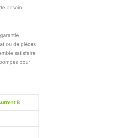
de besoin.
 garantie
tat ou de pièces
emble satisfaire
s pompes pour
urrent B