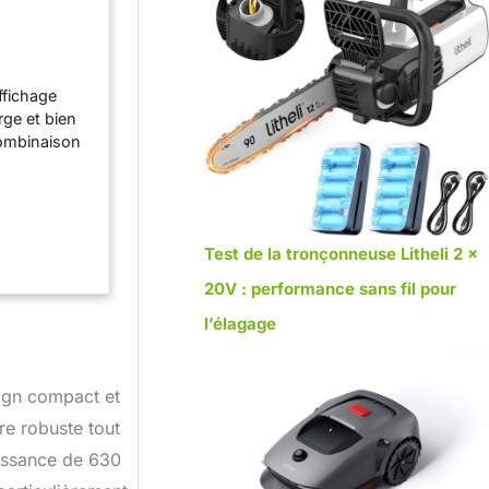
ffichage
rge et bien
combinaison
é pour
ord
de haute
er Poignée
Test de la tronçonneuse Litheli 2 x
tomatique
ut Évitez
20V : performance sans fil pour
t effet
l’élagage
ign compact et
re robuste tout
uissance de 630