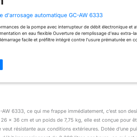
pe d'arrosage automatique GC-AW 6333
rmances de la pompe avec interrupteur de débit électronique et a
mentation en eau flexible Ouverture de remplissage d'eau extra-la
émarrage facile et préfiltre intégré contre l'usure prématurée en 
ion électronique contre la marche à sec Clapet anti-retour intégr
ange intempestive du boîtier de pompe en plastique robuste Racc
mm (1 1/4") ET, raccord de pression 33,3 mm (1") IT en plastique 
hon de vidange d'eau pratique pour une vidange complète du boîti
tique - Grâce à la poignée de transport confortable, la pompe au
t le jardin peut être transportée facilement et commodément parto
ps étrangers (sable, etc.). Si nécessaire, installez un pré-filtre à ce
E-AW 6333, ce qui me frappe immédiatement, c’est son des
26 x 36 cm et un poids de 7,75 kg, elle est conçue pour êt
se veut résistante aux conditions extérieures. Dotée d’une p