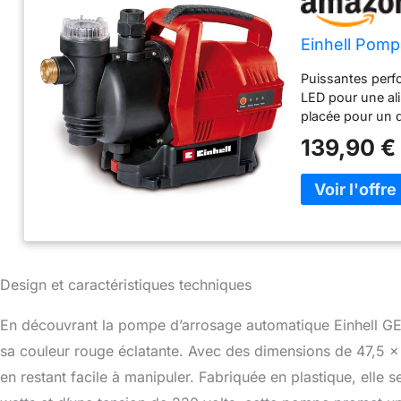
Einhell Pom
Puissantes perfo
LED pour une ali
placée pour un d
avec une protect
139,90 €
empêcher la vid
d'aspiration 42 
qualité et bouc
de transport pra
pour la maison e
d'aspirer des cor
Design et caractéristiques techniques
En découvrant la pompe d’arrosage automatique Einhell G
sa couleur rouge éclatante. Avec des dimensions de 47,5 x 
en restant facile à manipuler. Fabriquée en plastique, elle 