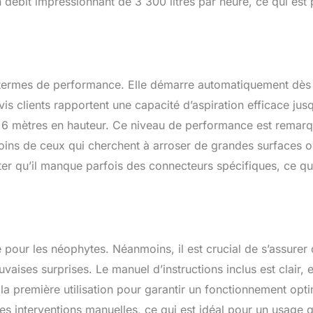
débit impressionnant de 3 300 litres par heure, ce qui est 
n termes de performance. Elle démarre automatiquement dès 
is clients rapportent une capacité d’aspiration efficace jus
de 6 mètres en hauteur. Ce niveau de performance est remar
soins de ceux qui cherchent à arroser de grandes surfaces
ter qu’il manque parfois des connecteurs spécifiques, ce qu
 pour les néophytes. Néanmoins, il est crucial de s’assurer 
ises surprises. Le manuel d’instructions inclus est clair, et
a première utilisation pour garantir un fonctionnement opti
s interventions manuelles, ce qui est idéal pour un usage q