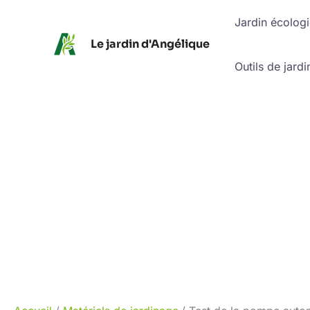
Aller
Jardin écolog
au
Le jardin d'Angélique
contenu
Outils de jardi