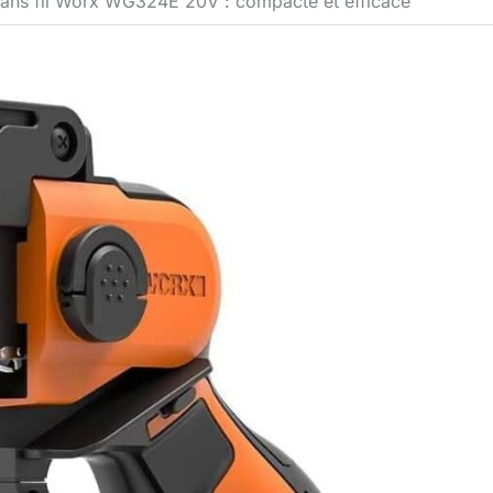
 sans fil Worx WG324E 20V : compacte et efficace