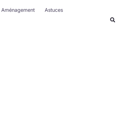
R
Aménagement
Astuces
e
Recherche
c
h
e
r
c
h
e
r