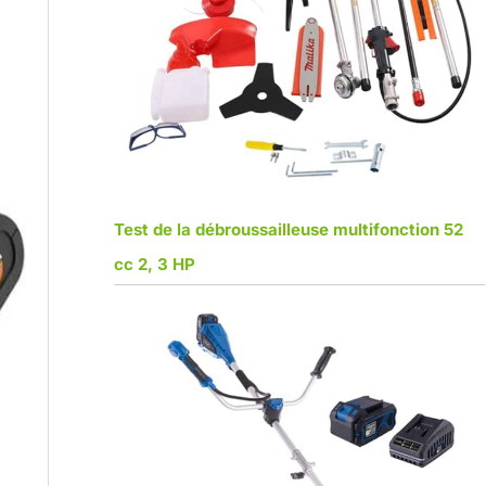
Test de la débroussailleuse multifonction 52
cc 2, 3 HP