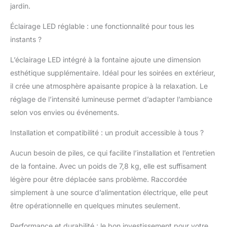
jardin.
à votre jardin. MATÉRIAU :
Fabriquée en résine
Éclairage LED réglable : une fonctionnalité pour tous les
robuste et résistante aux
instants ?
intempéries, elle supporte
sans problème la pluie, le
L’éclairage LED intégré à la fontaine ajoute une dimension
vent et le soleil. Sa qualité
esthétique supplémentaire. Idéal pour les soirées en extérieur,
garantit une utilisation
durable sans entretien
il crée une atmosphère apaisante propice à la relaxation. Le
compliqué, tout en
réglage de l’intensité lumineuse permet d’adapter l’ambiance
conservant sa beauté
selon vos envies ou événements.
saison après saison.
INSTALLATION : Très
Installation et compatibilité : un produit accessible à tous ?
simple à mettre en place,
elle est prête à l’emploi en
Aucun besoin de piles, ce qui facilite l’installation et l’entretien
quelques minutes. Son
de la fontaine. Avec un poids de 7,8 kg, elle est suffisament
système à brancher et sa
légère pour être déplacée sans problème. Raccordée
pompe intégrée ne
nécessitent aucun outil ni
simplement à une source d’alimentation électrique, elle peut
savoir-faire, pour profiter
être opérationnelle en quelques minutes seulement.
rapidement de l’eau qui
s’écoule et de sa lumière
Performance et durabilité : le bon investissement pour votre