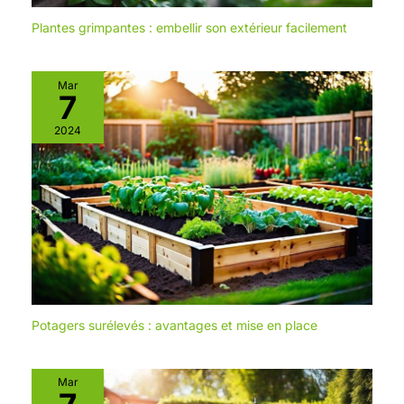
Plantes grimpantes : embellir son extérieur facilement
Mar
7
2024
Potagers surélevés : avantages et mise en place
Mar