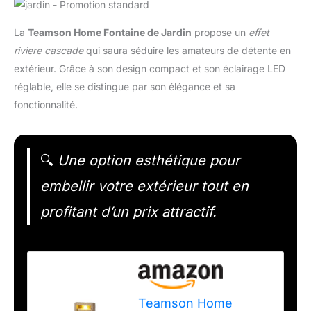
La
Teamson Home Fontaine de Jardin
propose un
effet
riviere cascade
qui saura séduire les amateurs de détente en
extérieur. Grâce à son design compact et son éclairage LED
réglable, elle se distingue par son élégance et sa
fonctionnalité.
🔍
Une option esthétique pour
embellir votre extérieur tout en
profitant d’un prix attractif.
Teamson Home